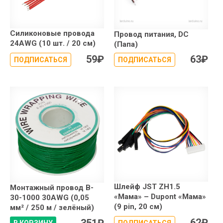
Силиконовые провода
Провод питания, DC
24AWG (10 шт. / 20 см)
(Папа)
59
₽
63
₽
ПОДПИСАТЬСЯ
ПОДПИСАТЬСЯ
Шлейф JST ZH1.5
Монтажный провод B-
«Мама» – Dupont «Мама»
30-1000 30AWG (0,05
(9 pin, 20 см)
мм² / 250 м / зелёный)
62
₽
351
₽
В КОРЗИНУ
ПОДПИСАТЬСЯ