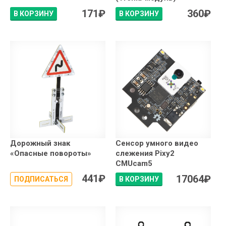
171
₽
360
₽
В КОРЗИНУ
В КОРЗИНУ
Дорожный знак
Сенсор умного видео
«Опасные повороты»
слежения Pixy2
CMUcam5
441
₽
17064
₽
ПОДПИСАТЬСЯ
В КОРЗИНУ