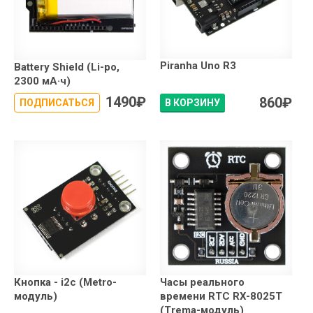
Piranha Uno R3
Battery Shield (Li-po,
2300 мА·ч)
1490
₽
860
₽
ПОДПИСАТЬСЯ
В КОРЗИНУ
Кнопка - i2c (Metro-
Часы реального
модуль)
времени RTC RX-8025T
(Trema-модуль)