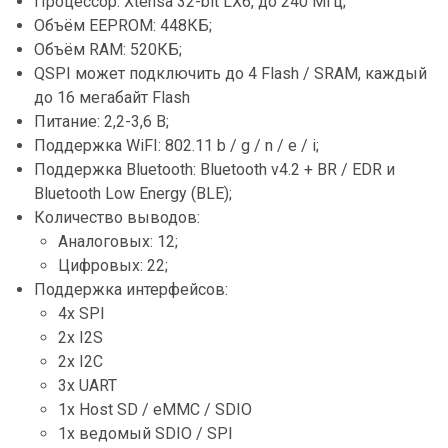
Процессор: Xtensa 32-bit LX6, до 240 МГц;
Объём EEPROM: 448КБ;
Объём RAM: 520КБ;
QSPI может подключить до 4 Flash / SRAM, каждый
до 16 мегабайт Flash
Питание: 2,2-3,6 В;
Поддержка WiFI: 802.11 b / g / n / e / i;
Поддержка Bluetooth: Bluetooth v4.2 + BR / EDR и
Bluetooth Low Energy (BLE);
Количество выводов:
Аналоговых: 12;
Цифровых: 22;
Поддержка интерфейсов:
4x SPI
2x I2S
2x I2C
3x UART
1x Host SD / eMMC / SDIO
1x ведомый SDIO / SPI