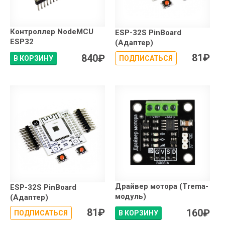
Контроллер NodeMCU
ESP-32S PinBoard
ESP32
(Адаптер)
81
₽
840
₽
В КОРЗИНУ
ПОДПИСАТЬСЯ
Драйвер мотора (Trema-
ESP-32S PinBoard
модуль)
(Адаптер)
81
₽
160
₽
ПОДПИСАТЬСЯ
В КОРЗИНУ