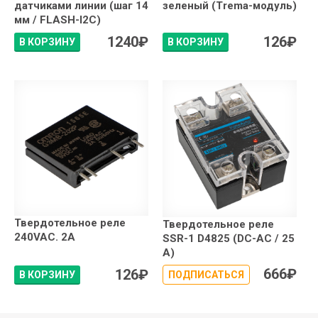
датчиками линии (шаг 14
зеленый (Trema-модуль)
мм / FLASH-I2C)
1240
₽
126
₽
В КОРЗИНУ
В КОРЗИНУ
Твердотельное реле
Твердотельное реле
240VAC. 2А
SSR-1 D4825 (DC-AC / 25
А)
666
₽
126
₽
В КОРЗИНУ
ПОДПИСАТЬСЯ