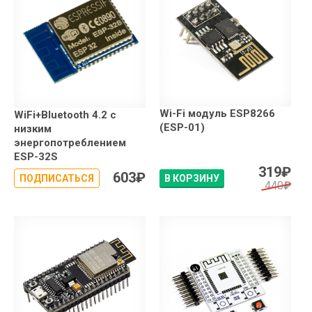
Wi-Fi модуль ESP8266
WiFi+Bluetooth 4.2 с
(ESP-01)
низким
энергопотреблением
ESP-32S
319
₽
603
₽
ПОДПИСАТЬСЯ
В КОРЗИНУ
440
₽