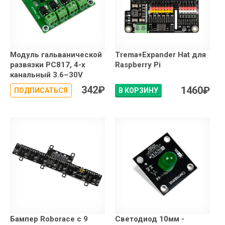
Модуль гальванической
Trema+Expander Hat для
развязки PC817, 4-х
Raspberry Pi
канальный 3.6–30V
342
₽
1460
₽
ПОДПИСАТЬСЯ
В КОРЗИНУ
Бампер Roborace с 9
Светодиод 10мм -