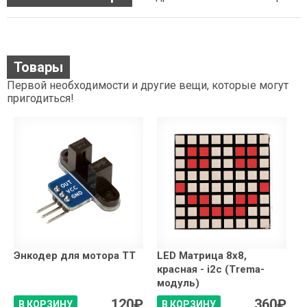
Товары
Первой необходимости и другие вещи, которые могут
пригодиться!
Энкодер для мотора TT
LED Матрица 8x8,
красная - i2c (Trema-
модуль)
120
₽
360
₽
В КОРЗИНУ
В КОРЗИНУ