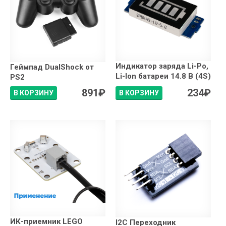
Индикатор заряда Li-Po,
Геймпад DualShock от
Li-Ion батареи 14.8 В (4S)
PS2
891
₽
234
₽
В КОРЗИНУ
В КОРЗИНУ
ИК-приемник LEGO
I2C Переходник