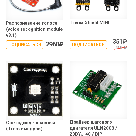
Trema Shield MINI
Распознавание голоса
(voice recognition module
v3.1)
351
₽
2960
₽
ПОДПИСАТЬСЯ
ПОДПИСАТЬСЯ
490
₽
Драйвер шагового
Светодиод - красный
двигателя ULN2003 /
(Trema-модуль)
28BYJ-48 / DIP