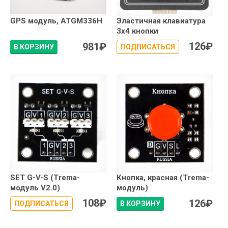
GPS модуль, ATGM336H
Эластичная клавиатура
3x4 кнопки
126
₽
981
₽
В КОРЗИНУ
ПОДПИСАТЬСЯ
SET G-V-S (Trema-
Кнопка, красная (Trema-
модуль V2.0)
модуль)
108
₽
126
₽
ПОДПИСАТЬСЯ
В КОРЗИНУ