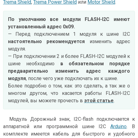
Trema Shield
,
Trema Power Shield
или
Motor Shield
.
По умолчанию все модули FLASH-I2C имеют
установленный адрес 0х09.
— Перед подключением 1 модуля к шине I2C
настоятельно рекомендуется
изменить адрес
модуля.
— При подключении 2 и более FLASH-I2C модулей к
шине необходимо
в обязательном порядке
предварительно изменить адрес каждого
модуля
, после чего уже подключать их к шине.
Более подробно о том, как это сделать, а так же о
многом другом, что касается работы FLASH-I2C
модулей, вы можете прочесть в
этой статье
.
Модуль Дорожный знак, I2C-flash подключается к
аппаратной или программной шине I2C
Arduino
. В
комплекте имеется кабель для быстрого и удобного