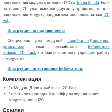
подключения модуля к колодке I2C на
Trema Shield
. Если
на шине I2C уже имеется другое устройство, то для
подключения модуля, предлагаем воспользоваться
I2C
Hub
.
Инструкция по подключению
.
Специально для модулей
линейки «Дорожное
движение»
нами разработана
библиотека
iarduino_I2C_Track
которая значительно упрощает работу
с модулями.
Инструкция по установке библиотеки.
Комплектация
1x Модуль Дорожный знак, I2C-flash.
1x Четырехпроводной шлейф для подключения
модуля к шине I2C.
Ссылки