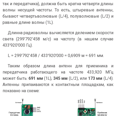
так и передатчика), должна быть кратна четверти длины
волны несущей частоты. То есть, штыревые антенны,
бывают четвертьволновые (L/4), полуволновые (L/2) и
равные длине волны (1L).
Длинна радиоволны вычисляется делением скорости
света (299'792'458 м/с) на частоту (в нашем случае
433'920'000 Гц).
L = 299'792'458 / 433'920'000
= 0,6909 м = 691 мм.
Таким образом длина антенн для приемника и
передатчика работающего на частоте 433,920 МГц
может быть:
691 мм
(1L),
345 мм
(L/2), или
173 мм
(L/4).
Антенны припаиваются к контактным площадкам, как
показано на схеме: