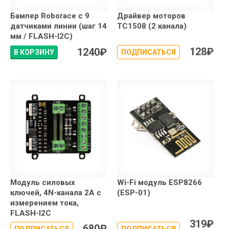
Бампер Roborace с 9
Драйвер моторов
датчиками линии (шаг 14
TC1508 (2 канала)
мм / FLASH-I2C)
128
₽
1240
₽
В КОРЗИНУ
ПОДПИСАТЬСЯ
Модуль силовых
Wi-Fi модуль ESP8266
ключей, 4N-канала 2А с
(ESP-01)
измерением тока,
FLASH-I2C
319
₽
680
₽