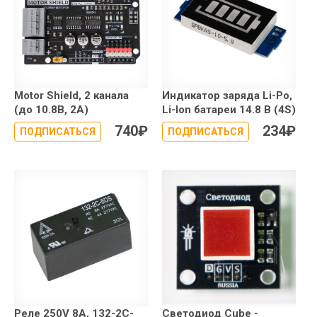
Motor Shield, 2 канала
Индикатор заряда Li-Po,
(до 10.8В, 2А)
Li-Ion батареи 14.8 В (4S)
740
₽
234
₽
ПОДПИСАТЬСЯ
ПОДПИСАТЬСЯ
Реле 250V 8A, 132-2C-
Светодиод Сube -