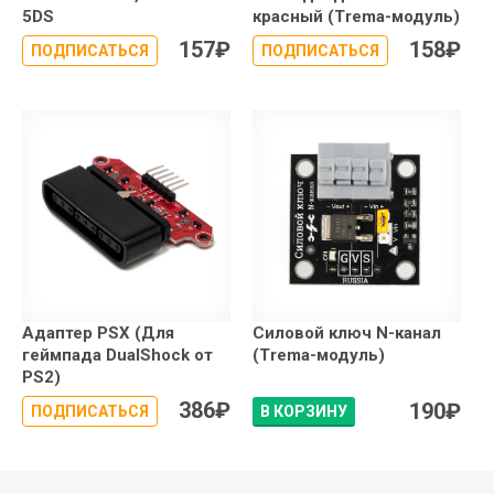
5DS
красный (Trema-модуль)
157
₽
158
₽
ПОДПИСАТЬСЯ
ПОДПИСАТЬСЯ
Адаптер PSX (Для
Силовой ключ N-канал
геймпада DualShock от
(Trema-модуль)
PS2)
386
₽
190
₽
ПОДПИСАТЬСЯ
В КОРЗИНУ