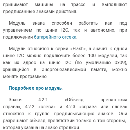
принимают машины на трассе и выполняют
предписанные знаками действия.
Модуль знака способен работать как под
управлением по шине I2С, так и автономно, при
подключении
батарейного отсека
.
Модуль относится к серии «Flash», а значит к одной
шине I2C можно подключить более 100 модулей, так
как их адрес на шине I2C (по умолчанию 0x09),
хранящийся в энергонезависимой памяти, можно
менять программно.
Подробнее про модуль
.
Знаки 4.2.1 «Объезд препятствия
справа», 4.2.2 «слева» и 4.2.3 «справа или слева»
относятся к группе предписывающих знаков. Они
разрешают объезд препятствий только с той стороны,
которая указана на знаке стрелкой.