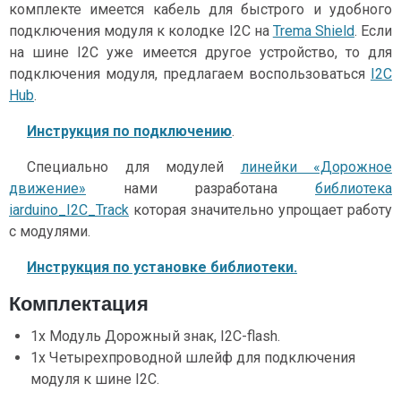
комплекте имеется кабель для быстрого и удобного
подключения модуля к колодке I2C на
Trema Shield
. Если
на шине I2C уже имеется другое устройство, то для
подключения модуля, предлагаем воспользоваться
I2C
Hub
.
Инструкция по подключению
.
Специально для модулей
линейки «Дорожное
движение»
нами разработана
библиотека
iarduino_I2C_Track
которая значительно упрощает работу
с модулями.
Инструкция по установке библиотеки.
Комплектация
1x Модуль Дорожный знак, I2C-flash.
1x Четырехпроводной шлейф для подключения
модуля к шине I2C.