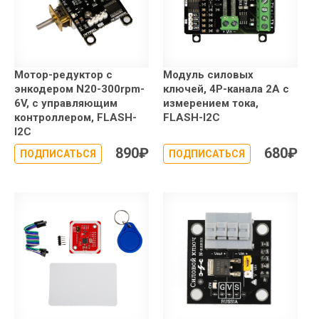
Мотор-редуктор с
Модуль силовых
энкодером N20-300rpm-
ключей, 4P-канала 2А с
6V, с управляющим
измерением тока,
контроллером, FLASH-
FLASH-I2C
I2C
890
₽
680
₽
ПОДПИСАТЬСЯ
ПОДПИСАТЬСЯ