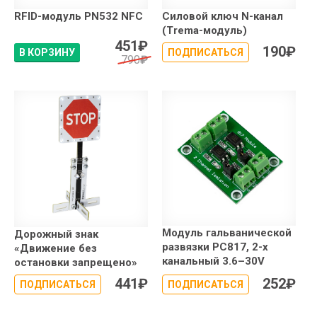
RFID-модуль PN532 NFC
Силовой ключ N-канал
(Trema-модуль)
451
₽
190
₽
В КОРЗИНУ
ПОДПИСАТЬСЯ
790
₽
Модуль гальванической
Дорожный знак
развязки PC817, 2-х
«Движение без
канальный 3.6–30V
остановки запрещено»
441
₽
252
₽
ПОДПИСАТЬСЯ
ПОДПИСАТЬСЯ