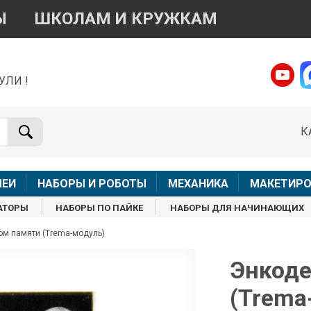
Ы
ШКОЛАМ И КРУЖКАМ
УЛИ !
о вопросам приобретения товара
Telegram
WhatsApp
К
+7 968 454 17 38
+7 968 454 17 38
Доступно общение только текстовыми сообщениями,
Офлай
вонки и аудио сообщения не обслуживаются
ЛЕИ
НАБОРЫ И РОБОТЫ
МЕХАНИКА
МАКЕТИРО
Менеджер
Менеджер
АТОРЫ
НАБОРЫ ПО ПАЙКЕ
НАБОРЫ ДЛЯ НАЧИНАЮЩИХ
shop@iarduino.ru
8 (499) 500-14-56
ом памяти (Trema-модуль)
о техническим вопросам
Энкоде
(Trema
Консультант