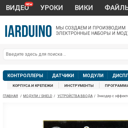
ВИДЕО
УРОКИ
ВИКИ
ФАЙЛ
МЫ СОЗДАЕМ И ПРОИЗВОДИМ
ЭЛЕКТРОННЫЕ НАБОРЫ И МОД
П
*
з
КОНТРОЛЛЕРЫ
ДАТЧИКИ
МОДУЛИ
ДИСП
КОРПУСА И КРЕПЕЖИ
ИНСТРУМЕНТЫ
ПРОГРАММ
ГЛАВНАЯ
/
МОДУЛИ / SHIELD
/
УСТРОЙСТВА ВВОДА
/
Энкодер с эффект
П