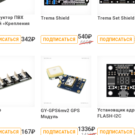
уктор ПВХ
Trema Shield
Trema Set Shield
й «Крепления
»
540
₽
342
₽
ИСАТЬСЯ
ПОДПИСАТЬСЯ
ПОДПИСАТЬСЯ
660
₽
b
Установщик адр
GY-GPS6mv2 GPS
FLASH-I2C
Модуль
1336
₽
167
₽
ИСАТЬСЯ
ПОДПИСАТЬСЯ
ПОДПИСАТЬСЯ
1412
₽