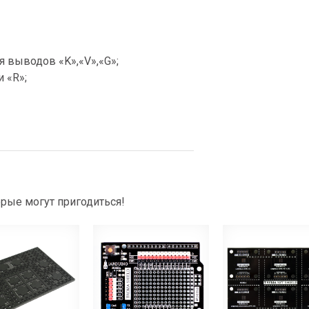
 выводов «K»,«V»,«G»;
 «R»;
рые могут пригодиться!