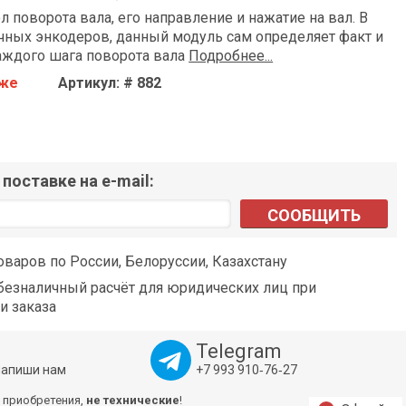
л поворота вала, его направление и нажатие на вал. В
чных энкодеров, данный модуль сам определяет факт и
аждого шага поворота вала
Подробнее...
аже
Артикул: # 882
поставке на e-mail:
СООБЩИТЬ
оваров по России, Белоруссии, Казахстану
езналичный расчёт для юридических лиц при
и заказа
Telegram
напиши нам
+7 993 910‑76‑27
 приобретения,
не технические
!