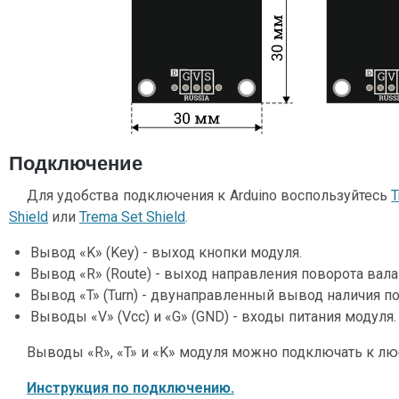
Подключение
Для удобства подключения к Arduino воспользуйтесь
T
Shield
или
Trema Set Shield
.
Вывод «K» (Key) - выход кнопки модуля.
Вывод «R» (Route) - выход направления поворота вала
Вывод «T» (Turn) - двунаправленный вывод наличия по
Выводы «V» (Vcc) и «G» (GND) - входы питания модуля.
Выводы «R», «T» и «K» модуля можно подключать к л
Инструкция по подключению.