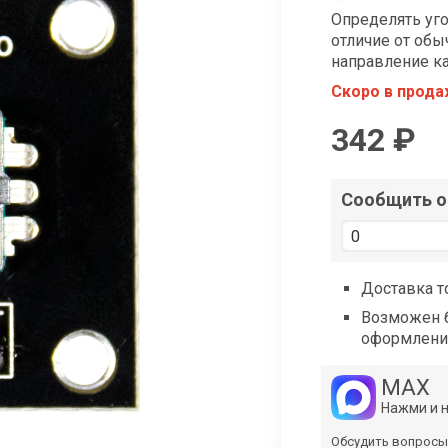
shop@iarduino.ru
Определять уго
отличие от обы
направление к
Скоро в прод
342 ₽
Сообщить о 
Доставка т
Возможен б
оформлени
MAX
Нажми и 
Обсудить вопросы