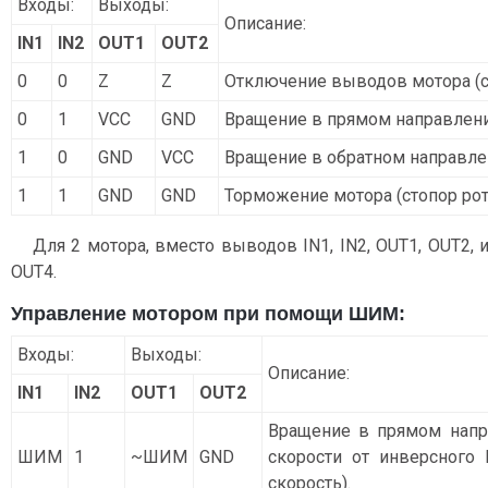
Входы:
Выходы:
Описание:
IN1
IN2
OUT1
OUT2
0
0
Z
Z
Отключение выводов мотора (с
0
1
VCC
GND
Вращение в прямом направлени
1
0
GND
VCC
Вращение в обратном направле
1
1
GND
GND
Торможение мотора (стопор рот
Для 2 мотора, вместо выводов IN1, IN2, OUT1, OUT2, 
OUT4.
Управление мотором при помощи ШИМ:
Входы:
Выходы:
Описание:
IN1
IN2
OUT1
OUT2
Вращение в прямом напр
ШИМ
1
~ШИМ
GND
скорости от инверсног
скорость).