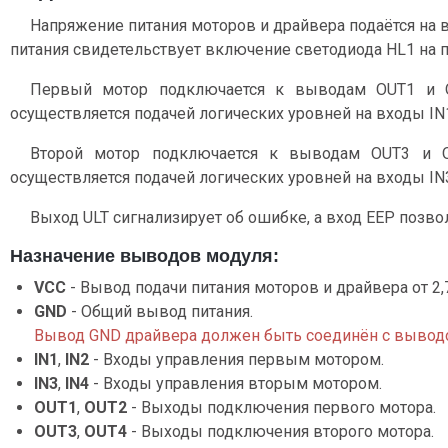
Напряжение питания моторов и драйвера подаётся на 
питания свидетельствует включение светодиода HL1 на п
Первый мотор подключается к выводам OUT1 и O
осуществляется подачей логических уровней на входы IN1
Второй мотор подключается к выводам OUT3 и O
осуществляется подачей логических уровней на входы IN3
Выход ULT сигнализирует об ошибке, а вход EEP позво
Назначение выводов модуля:
VCC
- Вывод подачи питания моторов и драйвера от 2,7
GND
- Общий вывод питания.
Вывод GND драйвера должен быть соединён с выводо
IN1
,
IN2
- Входы управления первым мотором.
IN3
,
IN4
- Входы управления вторым мотором.
OUT1
,
OUT2
- Выходы подключения первого мотора.
OUT3
,
OUT4
- Выходы подключения второго мотора.