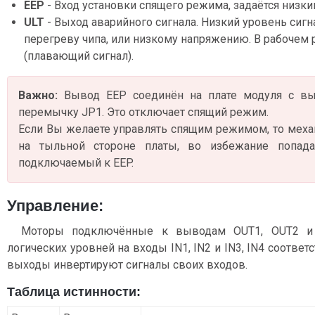
EEP
- Вход установки спящего режима, задаётся низк
ULT
- Выход аварийного сигнала. Низкий уровень сигна
перегреву чипа, или низкому напряжению. В рабоче
(плавающий сигнал).
Важно:
Вывод EEP соединён на плате модуля с вы
перемычку JP1. Это отключает спящий режим.
Если Вы желаете управлять спящим режимом, то меха
на тыльной стороне платы, во избежание попад
подключаемый к EEP.
Управление:
Моторы подключённые к выводам OUT1, OUT2 и 
логических уровней на входы IN1, IN2 и IN3, IN4 соответс
выходы инвертируют сигналы своих входов.
Таблица истинности: