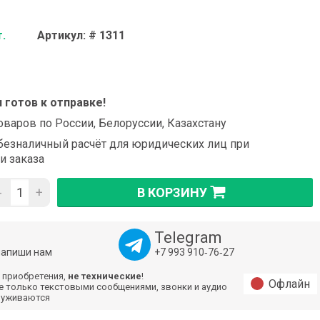
т.
Артикул: # 1311
и готов к отправке!
оваров по России, Белоруссии, Казахстану
езналичный расчёт для юридических лиц при
и заказа
-
+
В КОРЗИНУ
Telegram
напиши нам
+7 993 910‑76‑27
 приобретения,
не технические
!
Офлайн
е только текстовыми сообщениями, звонки и аудио
луживаются