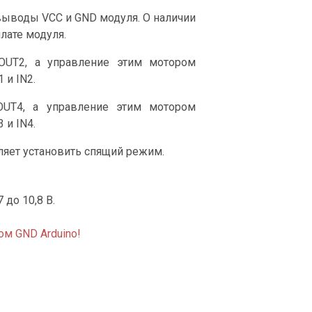
выводы VCC и GND модуля. О наличии
лате модуля.
UT2, а управление этим мотором
 и IN2.
UT4, а управление этим мотором
 и IN4.
ляет установить спящий режим.
 до 10,8 В.
м GND Arduino!