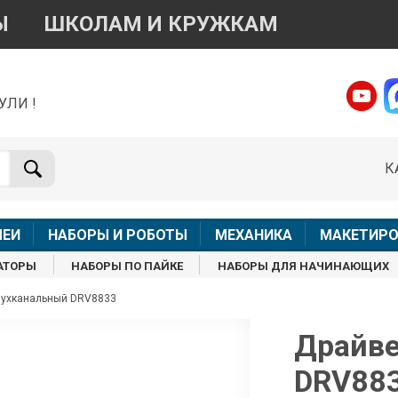
Ы
ШКОЛАМ И КРУЖКАМ
УЛИ !
о вопросам приобретения товара
Telegram
WhatsApp
К
+7 968 454 17 38
+7 968 454 17 38
Доступно общение только текстовыми сообщениями,
Офлай
вонки и аудио сообщения не обслуживаются
ЛЕИ
НАБОРЫ И РОБОТЫ
МЕХАНИКА
МАКЕТИРО
Менеджер
Менеджер
АТОРЫ
НАБОРЫ ПО ПАЙКЕ
НАБОРЫ ДЛЯ НАЧИНАЮЩИХ
shop@iarduino.ru
8 (499) 500-14-56
вухканальный DRV8833
о техническим вопросам
Драйве
DRV88
Консультант