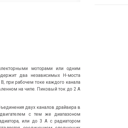
ллекторными моторами или одним
одержит два независимых H-моста
8 В, при рабочем токе каждого канала
овленном на чипе. Пиковый ток до 2 А
бъединения двух каналов драйвера в
 двигателем с тем же диапазоном
адиатора, или до 3 А с радиатором
ствляется соединением следующих