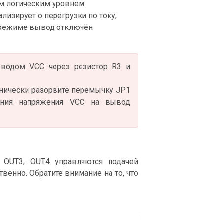
им логическим уровнем.
лизирует о перегрузки по току,
м режиме вывод отключён
водом VCC через резистор R3 и
нически разорвите перемычку JP1
ания напряжения VCC на вывод
OUT3, OUT4 управляются подачей
твенно. Обратите внимание на то, что