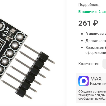
shop@iarduino.ru
Подробнее...
В наличии: 2 ш
261 ₽
В наличии 
Доставка т
Возможен б
оформлени
Количество:
MAX
Нажми и 
Обсудить вопросы
*Доступно общени
сообщения не обс