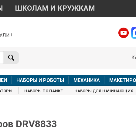
Ы
ШКОЛАМ И КРУЖКАМ
УЛИ !
о вопросам приобретения товара
Telegram
WhatsApp
К
+7 968 454 17 38
+7 968 454 17 38
Доступно общение только текстовыми сообщениями,
Онлай
вонки и аудио сообщения не обслуживаются
ЛЕИ
НАБОРЫ И РОБОТЫ
МЕХАНИКА
МАКЕТИРО
Менеджер
Менеджер
АТОРЫ
НАБОРЫ ПО ПАЙКЕ
НАБОРЫ ДЛЯ НАЧИНАЮЩИХ
shop@iarduino.ru
8 (499) 500-14-56
о техническим вопросам
оров DRV8833
Консультант