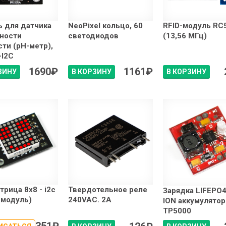
 для датчика
NeoPixel кольцо, 60
RFID-модуль RC
ности
светодиодов
(13,56 МГц)
ти (pH-метр),
-I2C
1690
₽
1161
₽
ЗИНУ
В КОРЗИНУ
В КОРЗИНУ
трица 8x8 - i2c
Твердотельное реле
Зарядка LIFEPO4
-модуль)
240VAC. 2А
ION аккумулято
TP5000
351
₽