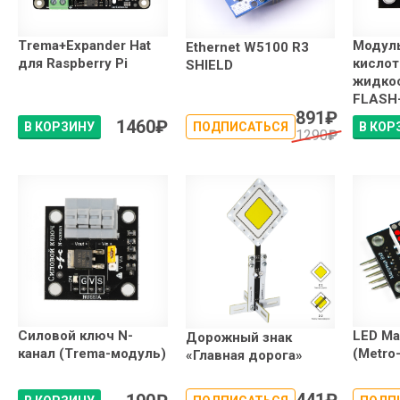
Trema+Expander Hat
Модуль
Ethernet W5100 R3
для Raspberry Pi
кислот
SHIELD
жидкос
FLASH
891
₽
1460
₽
В КОРЗИНУ
ПОДПИСАТЬСЯ
В КОР
1290
₽
Силовой ключ N-
LED Ма
Дорожный знак
канал (Trema-модуль)
(Metro
«Главная дорога»
441
₽