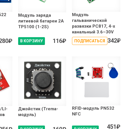
522
Модуль
Модуль заряда
гальванической
литиевой батареи 2А
развязки PC817, 4-х
TP5100 (1-2S)
канальный 3.6–30V
342
₽
280
₽
116
₽
В КОРЗИНУ
ПОДПИСАТЬСЯ
RFID-модуль PN532
/LI-
Джойстик (Trema-
NFC
ров
модуль)
451
₽