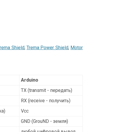
rema Shield
,
Trema Power Shield
,
Motor
Arduino
TX (transmit - передать)
RX (receive - получить)
ка)
Vcc
GND (GrouND - земля)
любой цифровой вывод