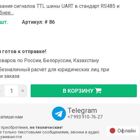
ания сигналов TTL шины UART в стандарт RS485 и
нее...
 шт.
Артикул: # 86
и готов к отправке!
оваров по России, Белоруссии, Казахстану
езналичный расчёт для юридических лиц при
и заказа
-
+
В КОРЗИНУ
Telegram
напиши нам
+7 993 910‑76‑27
 приобретения,
не технические
!
Офлайн
е только текстовыми сообщениями, звонки и аудио
луживаются