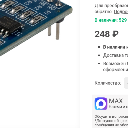
shop@iarduino.ru
Для преобразов
обратно.
Подроб
В наличии: 529
248 ₽
В наличии 
Доставка т
Возможен б
оформлени
Количество:
MAX
Нажми и 
Обсудить вопросы
*Доступно общени
сообщения не обс