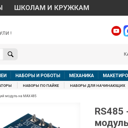
Ы
ШКОЛАМ И КРУЖКАМ
УЛИ !
о вопросам приобретения товара
Telegram
WhatsApp
К
+7 968 454 17 38
+7 968 454 17 38
Доступно общение только текстовыми сообщениями,
Офлай
вонки и аудио сообщения не обслуживаются
ЛЕИ
НАБОРЫ И РОБОТЫ
МЕХАНИКА
МАКЕТИРО
Менеджер
Менеджер
АТОРЫ
НАБОРЫ ПО ПАЙКЕ
НАБОРЫ ДЛЯ НАЧИНАЮЩИХ
shop@iarduino.ru
8 (499) 500-14-56
щий модуль на MAX485
о техническим вопросам
RS485 
модуль
Консультант