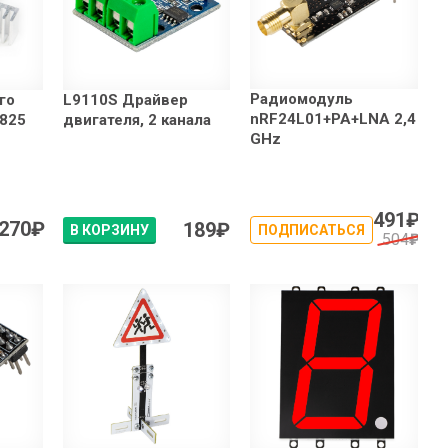
Радиомодуль
го
L9110S Драйвер
nRF24L01+PA+LNA 2,4
8825
двигателя, 2 канала
GHz
491
₽
270
₽
189
₽
В КОРЗИНУ
ПОДПИСАТЬСЯ
504
₽