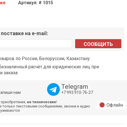
аже
Артикул: # 1015
поставке на e-mail:
СООБЩИТЬ
оваров по России, Белоруссии, Казахстану
езналичный расчёт для юридических лиц при
и заказа
Telegram
напиши нам
+7 993 910‑76‑27
 приобретения,
не технические
!
Офлайн
е только текстовыми сообщениями, звонки и аудио
луживаются