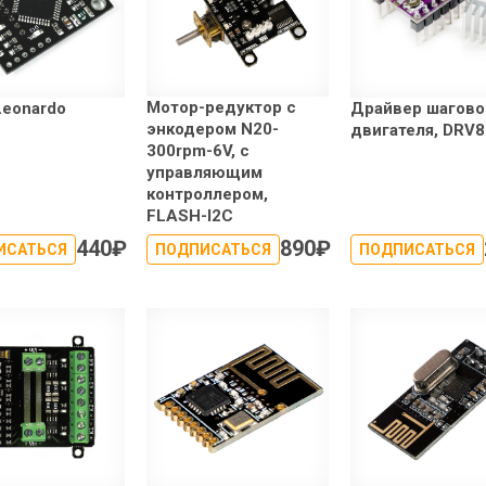
Мотор-редуктор с
Leonardo
Драйвер шагово
энкодером N20-
двигателя, DRV
300rpm-6V, с
управляющим
контроллером,
FLASH-I2C
440
₽
890
₽
ИСАТЬСЯ
ПОДПИСАТЬСЯ
ПОДПИСАТЬСЯ