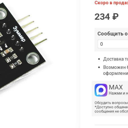
shop@iarduino.ru
Скоро в прод
234 ₽
Сообщить о 
Доставка т
Возможен б
оформлени
MAX
Нажми и 
Обсудить вопросы
*Доступно общени
сообщения не обс