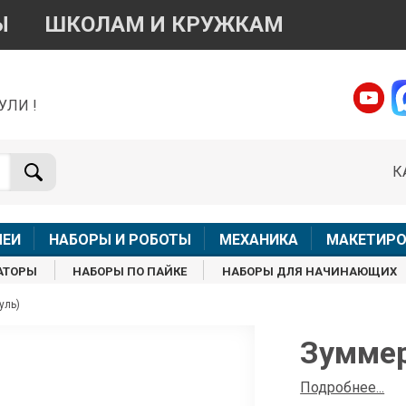
Ы
ШКОЛАМ И КРУЖКАМ
УЛИ !
о вопросам приобретения товара
Telegram
WhatsApp
К
+7 968 454 17 38
+7 968 454 17 38
Доступно общение только текстовыми сообщениями,
Офлай
вонки и аудио сообщения не обслуживаются
ЛЕИ
НАБОРЫ И РОБОТЫ
МЕХАНИКА
МАКЕТИРО
Менеджер
Менеджер
АТОРЫ
НАБОРЫ ПО ПАЙКЕ
НАБОРЫ ДЛЯ НАЧИНАЮЩИХ
shop@iarduino.ru
8 (499) 500-14-56
уль)
о техническим вопросам
Зуммер
Консультант
Подробнее...