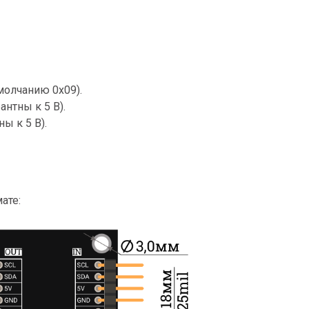
молчанию 0x09).
антны к 5 В).
ы к 5 В).
ате: