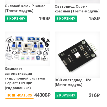
Силовой ключ P-канал
Светодиод Сube -
(Trema-модуль)
красный (Trema-модуль)
190
₽
158
₽
В КОРЗИНУ
В КОРЗИНУ
Комплект
автоматизации
гидропонной системы
RGB светодиод - i2c
EZplant-ПРОФИ
(Metro-модуль)
(гидропоника)
44000
₽
216
₽
ПОДПИСАТЬСЯ
В КОРЗИНУ