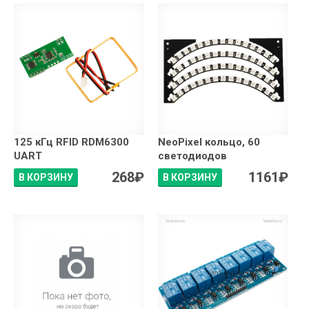
125 кГц RFID RDM6300
NeoPixel кольцо, 60
UART
светодиодов
268
₽
1161
₽
В КОРЗИНУ
В КОРЗИНУ