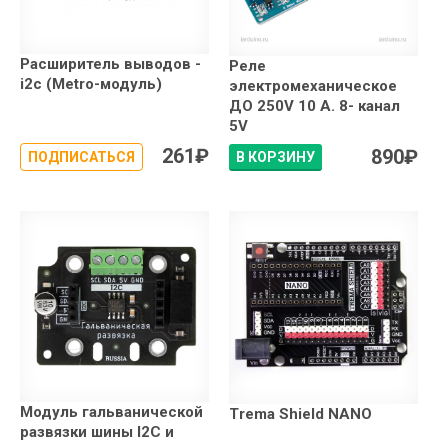
Расширитель выводов -
Реле
i2c (Metro-модуль)
электромеханическое
ДО 250V 10 А. 8- канал
5V
261
₽
890
₽
ПОДПИСАТЬСЯ
В КОРЗИНУ
Модуль гальванической
Trema Shield NANO
развязки шины I2C и