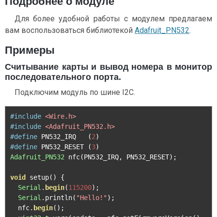
Подробнее о модуле
Для более удобной работы с модулем предлагаем
вам воспользоваться библиотекой
Adafruit_PN532
.
Примеры
Считывание карты и вывод номера в монитор
последовательного порта.
Подключим модуль по шине I2C.
#include
<Wire.h>
#include
<Adafruit_PN532.h>
#define
 PN532_IRQ   
(
2
)
#define
 PN532_RESET 
(
3
)
Adafruit_PN532
 nfc
(
PN532_IRQ
,
 PN532_RESET
);
void
 setup
()
{
Serial
.
begin
(
115200
);
Serial
.
println
(
"Hello!"
);
  nfc
.
begin
();