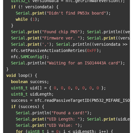
uint32_t
 versiondata 
=
 nfc
.
getFirmwareVersion
();
if
(!
 versiondata
)
{
Serial
.
print
(
"Didn't find PN53x board"
);
while
(
1
);
}
Serial
.
print
(
"Found chip PN5"
);
Serial
.
println
((
ver
Serial
.
print
(
"Firmware ver. "
);
Serial
.
print
((
versi
Serial
.
print
(
','
);
Serial
.
println
((
versiondata 
>>
8
  nfc
.
setPassiveActivationRetries
(
0xFF
);
  nfc
.
SAMConfig
();
Serial
.
println
(
"Waiting for an ISO14443A card"
);
}
void
 loop
()
{
boolean
 success
;
uint8_t
 uid
[]
=
{
0
,
0
,
0
,
0
,
0
,
0
,
0
};
uint8_t
 uidLength
;
  success 
=
 nfc
.
readPassiveTargetID
(
PN532_MIFARE_ISO1
if
(
success
)
{
Serial
.
println
(
"Found a card!"
);
Serial
.
print
(
"UID Length: "
);
Serial
.
print
(
uidLen
Serial
.
print
(
"UID Value: "
);
for
(
uint8_t
 i 
=
0
;
 i 
<
 uidLength
;
 i
++)
{