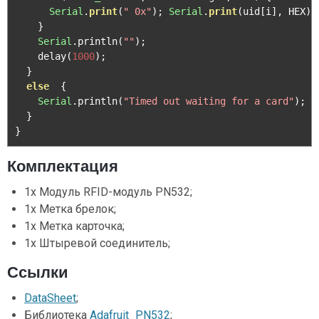
Serial
.
print
(
" 0x"
);
Serial
.
print
(
uid
[
i
],
 HEX
);
}
Serial
.
println
(
""
);
    delay
(
1000
);
}
else
{
Serial
.
println
(
"Timed out waiting for a card"
);
}
}
Комплектация
1x Модуль RFID-модуль PN532;
1x Метка брелок;
1x Метка карточка;
1x Штыревой соединитель;
Ссылки
DataSheet
;
Библиотека
Adafruit_PN532
;