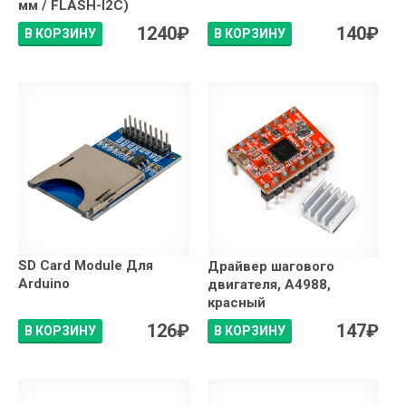
мм / FLASH-I2C)
1240
₽
140
₽
В КОРЗИНУ
В КОРЗИНУ
SD Card Module Для
Драйвер шагового
Arduino
двигателя, A4988,
красный
126
₽
147
₽
В КОРЗИНУ
В КОРЗИНУ