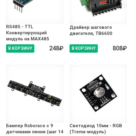
RS485 - TTL
Драйвер шагового
Конвертирующий
двигателя, TB6600
модуль на MAX485
248
₽
808
₽
В КОРЗИНУ
В КОРЗИНУ
Бампер Roborace с 9
Светодиод 10мм - RGB
датчиками линии (шаг 14
(Trema-модуль)