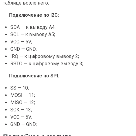
таблице возле него.
Подключение по I2C:
SDA — к выводу A4;
SCL — к выводу A5;
VCC — 5V;
GND — GND;
IRQ — к цифровому выводу 2;
RSTO — к цифровому выводу 3;
Подключение по SPI:
SS — 10;
MOSI — 11;
MISO — 12;
SCK — 13;
VCC — 5V;
GND — GND;