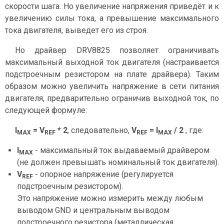
скорости шага. Но увеличение напряжения приведёт и к
увеличению силы тока, а превышение максимального
тока двигателя, выведет его из строя.
Но драйвер DRV8825 позволяет ограничивать
максимальный выходной ток двигателя (настраивается
подстроечным резистором на плате драйвера). Таким
образом можно увеличить напряжение в сети питания
двигателя, предварительно ограничив выходной ток, по
следующей формуле:
I
= V
* 2
, следовательно,
V
= I
/ 2
, где:
MAX
REF
REF
MAX
I
- максимальный ток выдаваемый драйвером
MAX
(не должен превышать номинальный ток двигателя).
V
- опорное напряжение (регулируется
REF
подстроечным резистором).
Это напряжение можно измерить между любым
выводом GND и центральным выводом
подстроечного резистора (металлическая