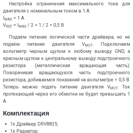
Настройка ограничения максимального тока для
двигателя с номинальным током в 1 А.
I
= 1 А.
MAX
V
= I
/ 2 = 1 / 2 = 0,5 В.
REF
MAX
Подаём питание логической части драйвера, но не
подаём питание двигателя V
. Подключаем
MOT
вольтметр черным щупом к любому выводу GND, а
красным щупом к центральному выводу подстроечного
резистора (металлическая вращающая часть).
Поворачивая вращающуюся часть подстроечного
резистора, добиваемся показаний на вольтметре = 0,5 В.
Теперь можно подать питание двигателя V
. Ток
MOT
протекающий через его обмотки не будет превышать 1
А.
Комплектация
1x Драйвер DRV8825;
1x Радиатор;