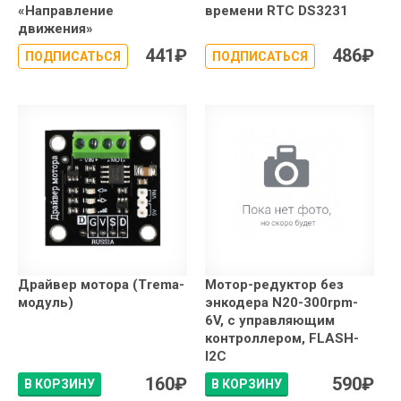
«Направление
времени RTC DS3231
движения»
441
₽
486
₽
ПОДПИСАТЬСЯ
ПОДПИСАТЬСЯ
Драйвер мотора (Trema-
Мотор-редуктор без
модуль)
энкодера N20-300rpm-
6V, с управляющим
контроллером, FLASH-
I2C
160
₽
590
₽
В КОРЗИНУ
В КОРЗИНУ