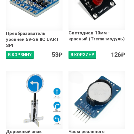
Светодиод 10мм -
Преобразователь
красный (Trema-модуль)
уровней 5V-3В IIC UART
SPI
53
₽
126
₽
В КОРЗИНУ
В КОРЗИНУ
Дорожный знак
Часы реального