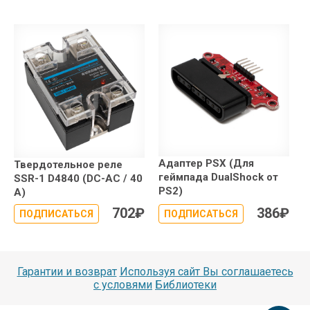
Адаптер PSX (Для
Твердотельное реле
геймпада DualShock от
SSR-1 D4840 (DC-AC / 40
PS2)
А)
702
₽
386
₽
ПОДПИСАТЬСЯ
ПОДПИСАТЬСЯ
Гарантии и возврат
Используя сайт Вы соглашаетесь
с условями
Библиотеки