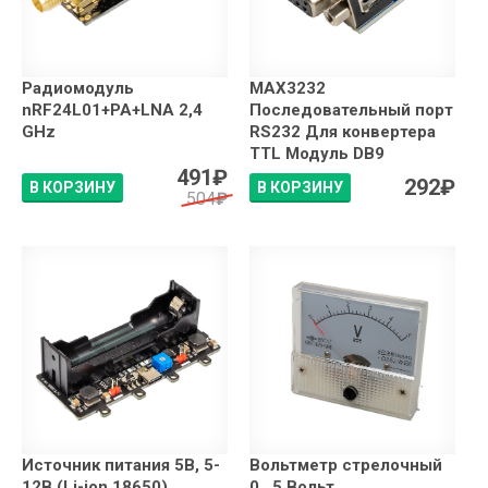
Радиомодуль
MAX3232
nRF24L01+PA+LNA 2,4
Последовательный порт
GHz
RS232 Для конвертера
TTL Модуль DB9
491
₽
292
₽
В КОРЗИНУ
В КОРЗИНУ
504
₽
Источник питания 5В, 5-
Вольтметр стрелочный
12В (Li-ion 18650)
0...5 Вольт