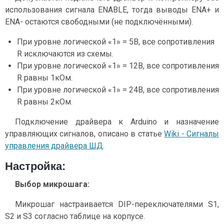
использования сигнала ENABLE, тогда выводы ENA+ и
ENA- остаются свободными (не подключёнными).
При уровне логической «1» = 5В, все сопротивления
R исключаются из схемы.
При уровне логической «1» = 12В, все сопротивления
R равны 1кОм.
При уровне логической «1» = 24В, все сопротивления
R равны 2кОм.
Подключение драйвера к Arduino и назначение
управляющих сигналов, описано в статье
Wiki - Сигналы
управления драйвера ШД
.
Настройка:
Выбор микрошага:
Микрошаг настраивается DIP-переключателями S1,
S2 и S3 согласно таблице на корпусе.