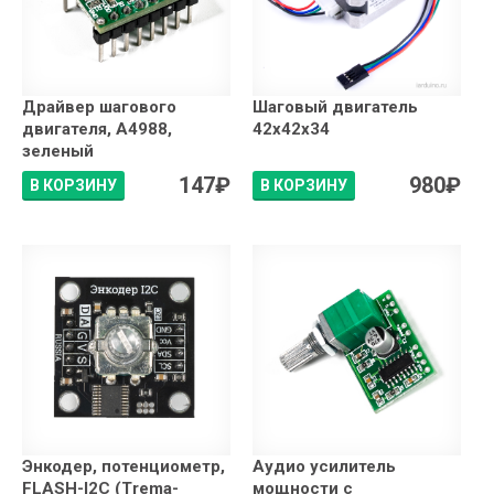
Драйвер шагового
Шаговый двигатель
двигателя, A4988,
42x42x34
зеленый
147
₽
980
₽
В КОРЗИНУ
В КОРЗИНУ
Энкодер, потенциометр,
Аудио усилитель
FLASH-I2C (Trema-
мощности c