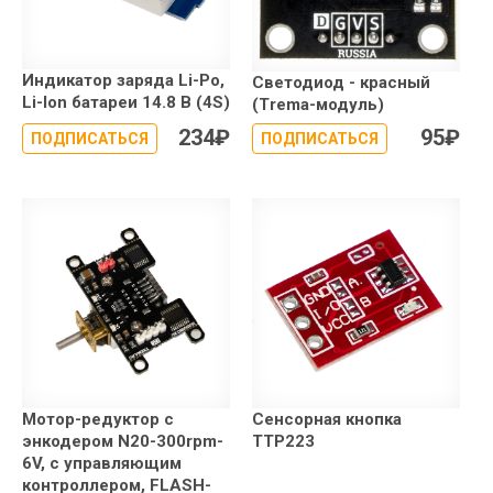
Индикатор заряда Li-Po,
Светодиод - красный
Li-Ion батареи 14.8 В (4S)
(Trema-модуль)
234
₽
95
₽
ПОДПИСАТЬСЯ
ПОДПИСАТЬСЯ
Мотор-редуктор с
Сенсорная кнопка
энкодером N20-300rpm-
TTP223
6V, с управляющим
контроллером, FLASH-