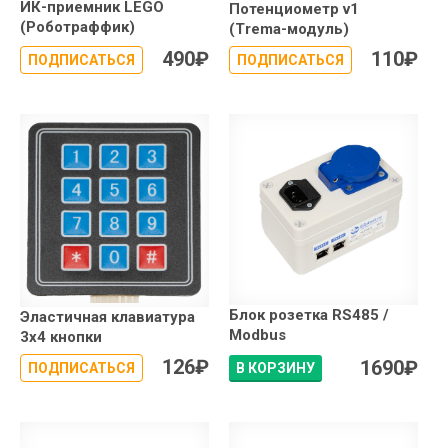
ИК-приемник LEGO
Потенциометр v1
(Роботраффик)
(Trema-модуль)
490
₽
110
₽
ПОДПИСАТЬСЯ
ПОДПИСАТЬСЯ
Блок розетка RS485 /
Эластичная клавиатура
Modbus
3x4 кнопки
126
₽
1690
₽
ПОДПИСАТЬСЯ
В КОРЗИНУ