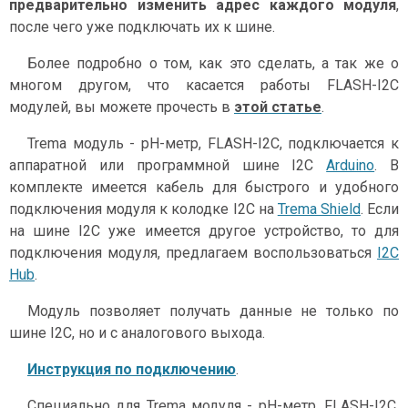
предварительно изменить адрес каждого модуля
,
после чего уже подключать их к шине.
Более подробно о том, как это сделать, а так же о
многом другом, что касается работы FLASH-I2C
модулей, вы можете прочесть в
этой статье
.
Trema модуль - pH-метр, FLASH-I2C, подключается к
аппаратной или программной шине I2C
Arduino
. В
комплекте имеется кабель для быстрого и удобного
подключения модуля к колодке I2C на
Trema Shield
. Если
на шине I2C уже имеется другое устройство, то для
подключения модуля, предлагаем воспользоваться
I2C
Hub
.
Модуль позволяет получать данные не только по
шине I2C, но и с аналогового выхода.
Инструкция по подключению
.
Специально для Trema модуля - pH-метр, FLASH-I2C,