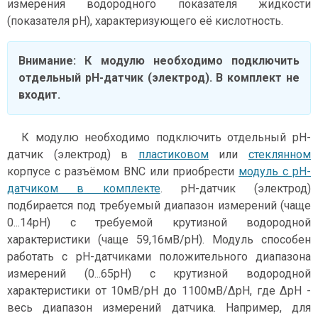
измерения водородного показателя жидкости
(показателя pH), характеризующего её кислотность.
Внимание
: К модулю необходимо подключить
отдельный pH-датчик (электрод). В комплект не
входит.
К модулю необходимо подключить отдельный pH-
датчик (электрод) в
пластиковом
или
стеклянном
корпусе с разъёмом BNC или приобрести
модуль с pH-
датчиком в комплекте
. pH-датчик (электрод)
подбирается под требуемый диапазон измерений (чаще
0...14pH) с требуемой крутизной водородной
характеристики (чаще 59,16мВ/pH). Модуль способен
работать с pH-датчиками положительного диапазона
измерений (0...65pH) с крутизной водородной
характеристики от 10мВ/pH до 1100мВ/ΔpH, где ΔpH -
весь диапазон измерений датчика. Например, для