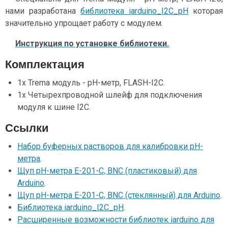
нами разработана
библиотека iarduino_I2C_pH
которая
значительно упрощает работу с модулем.
Инструкция по установке библиотеки.
Комплектация
1x Trema модуль - pH-метр, FLASH-I2C.
1x Четырехпроводной шлейф для подключения
модуля к шине I2C.
Ссылки
Набор буферных растворов для калибровки pH-
метра
.
Щуп pH-метра E-201-C, BNC (пластиковый) для
Arduino
.
Щуп pH-метра E-201-C, BNC (стеклянный) для Arduino
.
Библиотека iarduino_I2C_pH
.
Расширенные возможности библиотек iarduino для