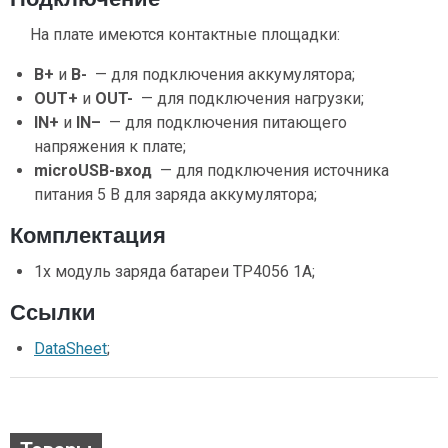
На плате имеются контактные площадки:
B+
и
B-
— для подключения аккумулятора;
OUT+
и
OUT-
— для подключения нагрузки;
IN+
и
IN
–
— для подключения питающего
напряжения к плате;
microUSB-вход
— для подключения источника
питания 5 В для заряда аккумулятора;
Комплектация
1х модуль заряда батареи TP4056 1A;
Ссылки
DataSheet
;