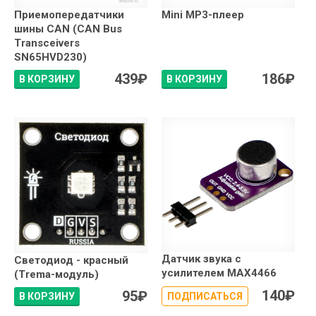
Приемопередатчики
Mini MP3-плеер
шины CAN (CAN Bus
Transceivers
SN65HVD230)
439
₽
186
₽
В КОРЗИНУ
В КОРЗИНУ
Датчик звука с
Светодиод - красный
усилителем MAX4466
(Trema-модуль)
140
₽
95
₽
В КОРЗИНУ
ПОДПИСАТЬСЯ