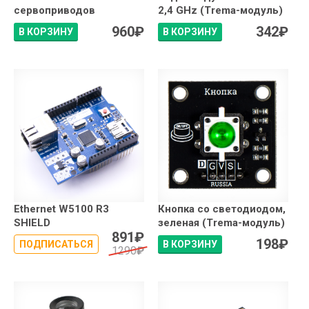
сервоприводов
2,4 GHz (Trema-модуль)
960
₽
342
₽
В КОРЗИНУ
В КОРЗИНУ
Ethernet W5100 R3
Кнопка со светодиодом,
SHIELD
зеленая (Trema-модуль)
891
₽
198
₽
ПОДПИСАТЬСЯ
В КОРЗИНУ
1290
₽