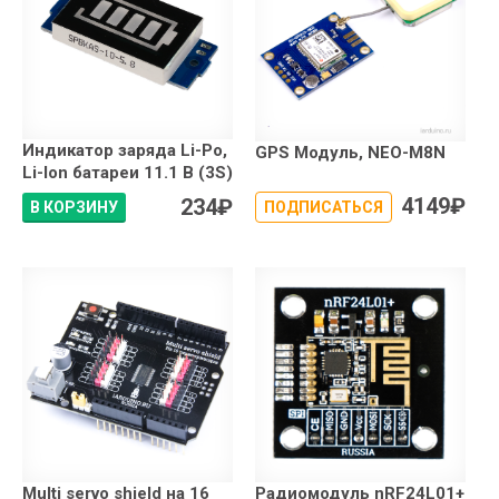
Индикатор заряда Li-Po,
GPS Модуль, NEO-M8N
Li-Ion батареи 11.1 В (3S)
4149
₽
234
₽
В КОРЗИНУ
ПОДПИСАТЬСЯ
Multi servo shield на 16
Радиомодуль nRF24L01+