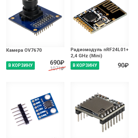
Радиомодуль nRF24L01+
Камера OV7670
2,4 GHz (Mini)
690
₽
90
₽
В КОРЗИНУ
В КОРЗИНУ
1071
₽