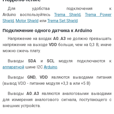
Для удобства подключения к
Arduino воспользуйтесь
Trema Shield
,
Trema Power
Shield
,
Motor Shield
или
Trema Set Shield
.
Подключение одного датчика к Arduino
Напряжение на входах
A0
...
A3
не должно превышать
напряжение на выходе
VDD
больше, чем на 0,3 В, иначе
можно сжечь плату.
Выводы
SDA
и
SCL
модуля подключаются к
аппаратной
шине I2C
Arduino
.
Выводы
GND
,
VDD
являются выводами питания
(вывод VDD - питание модуля +3,3 в или +5 В)
Выводы
A0
...
A3
являются аналоговыми выводами
для измерения аналогового сигнала, поступающего с
внешних устройств.