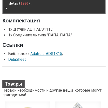
  delay
(
1000
);
}
Комплектация
1х Датчик АЦП ADS1115;
1х Соединитель типа "ПАПА-ПАПА";
Ссылки
Библиотека
Adafruit_ADS1X15
;
DataSheet
;
Товары
Первой необходимости и другие вещи, которые могут
пригодиться!