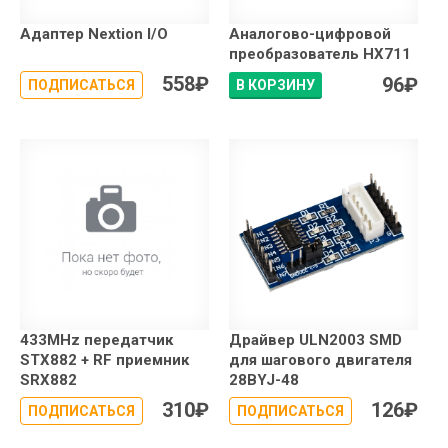
Адаптер Nextion I/O
Аналогово-цифровой
преобразователь HX711
558
₽
96
₽
ПОДПИСАТЬСЯ
В КОРЗИНУ
433MHz передатчик
Драйвер ULN2003 SMD
STX882 + RF приемник
для шагового двигателя
SRX882
28BYJ-48
310
₽
126
₽
ПОДПИСАТЬСЯ
ПОДПИСАТЬСЯ