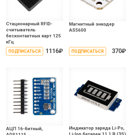
Стационарный RFID-
Магнитный энкодер
считыватель
AS5600
бесконтактных карт 125
кГц
1116
₽
370
₽
ПОДПИСАТЬСЯ
ПОДПИСАТЬСЯ
Индикатор заряда Li-Po,
АЦП 16-битный,
Li-Ion батареи 11.1 В (3S)
ADS1115