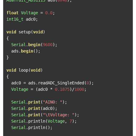
Adafruit_ADS1115
 ads
(
0x48
);
float
Voltage
=
0.0
;
int16_t
 adc0
;
void
 setup
(
void
)
{
Serial
.
begin
(
9600
);
  ads
.
begin
();
}
void
 loop
(
void
)
{
  adc0 
=
 ads
.
readADC_SingleEnded
(
0
);
Voltage
=
(
adc0 
*
0.1875
)/
1000
;
Serial
.
print
(
"AIN0: "
);
Serial
.
print
(
adc0
);
Serial
.
print
(
"\tVoltage: "
);
Serial
.
println
(
Voltage
,
7
);
Serial
.
println
();