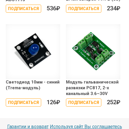
536
₽
234
₽
ПОДПИСАТЬСЯ
ПОДПИСАТЬСЯ
Светодиод 10мм - синий
Модуль гальванической
(Trema-модуль)
развязки PC817, 2-х
канальный 3.6–30V
126
₽
252
₽
ПОДПИСАТЬСЯ
ПОДПИСАТЬСЯ
Гарантии и возврат
Используя сайт Вы соглашаетесь