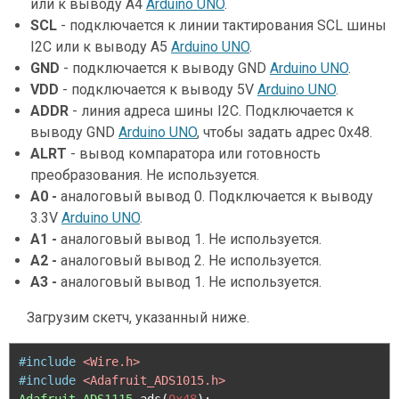
или к выводу A4
Arduino UNO
.
SCL
- подключается к линии тактирования SCL шины
I2C или к выводу A5
Arduino UNO
.
GND
- подключается к выводу GND
Arduino UNO
.
VDD
- подключается к выводу 5V
Arduino UNO
.
ADDR
- линия адреса шины I2C. Подключается к
выводу GND
Arduino UNO
, чтобы задать адрес 0x48.
ALRT
- вывод компаратора или готовность
преобразования. Не используется.
A0 -
аналоговый вывод 0. Подключается к выводу
3.3V
Arduino UNO
.
A1 -
аналоговый вывод 1. Не используется.
A2 -
аналоговый вывод 2. Не используется.
A3 -
аналоговый вывод 1. Не используется.
Загрузим скетч, указанный ниже.
#include
<Wire.h>
#include
<Adafruit_ADS1015.h>