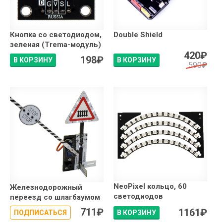
Кнопка со светодиодом,
Double Shield
зеленая (Trema-модуль)
420
₽
198
₽
В КОРЗИНУ
В КОРЗИНУ
590
₽
NeoPixel кольцо, 60
Железнодорожный
светодиодов
переезд со шлагбаумом
711
₽
1161
₽
ПОДПИСАТЬСЯ
В КОРЗИНУ