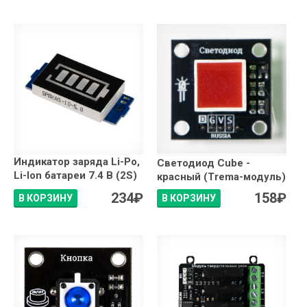
Индикатор заряда Li-Po,
Светодиод Сube -
Li-Ion батареи 7.4 В (2S)
красный (Trema-модуль)
234
₽
158
₽
В КОРЗИНУ
В КОРЗИНУ