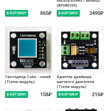
насоса RS485 / Modbus
(KPHM100)
860
₽
3490
₽
В КОРЗИНУ
В КОРЗИНУ
Светодиод Сube - синий
Адаптер драйвера
(Trema-модуль)
шагового двигателя
(Trema-модуль)
158
₽
216
₽
В КОРЗИНУ
В КОРЗИНУ