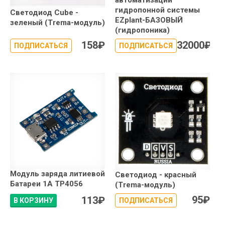
автоматизации
гидропонной системы
Светодиод Сube -
EZplant-БАЗОВЫЙ
зеленый (Trema-модуль)
(гидропоника)
158
₽
32000
₽
ПОДПИСАТЬСЯ
ПОДПИСАТЬСЯ
Модуль заряда литиевой
Светодиод - красный
Батареи 1А TP4056
(Trema-модуль)
95
₽
113
₽
В КОРЗИНУ
ПОДПИСАТЬСЯ