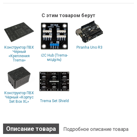
С этим товаром берут
Конструктор ПВХ
Piranha Uno R3
Чёрный
i2C Hub (Trema-
«Крепления
модуль)
Trema»
Конструктор ПВХ
Чёрный «Корпус
Trema Set Shield
Set Box XL»
Описание товара
Подробное описание товара