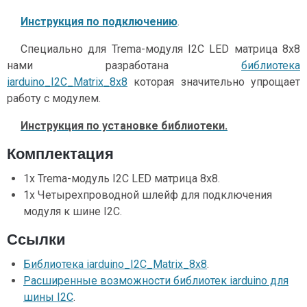
Инструкция по подключению
.
Специально для Trema-модуля I2C LED матрица 8x8
нами разработана
библиотека
iarduino_I2C_Matrix_8x8
которая значительно упрощает
работу с модулем.
Инструкция по установке библиотеки.
Комплектация
1x Trema-модуль I2C LED матрица 8x8.
1x Четырехпроводной шлейф для подключения
модуля к шине I2C.
Ссылки
Библиотека iarduino_I2C_Matrix_8x8
.
Расширенные возможности библиотек iarduino для
шины I2C
.