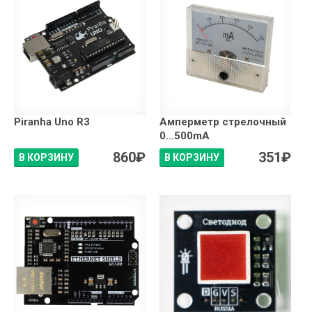
Piranha Uno R3
Амперметр стрелочный
0...500mA
860
₽
351
₽
В КОРЗИНУ
В КОРЗИНУ