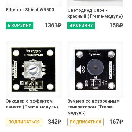
Ethernet Shield W5500
Светодиод Сube -
красный (Trema-модуль)
1361
₽
158
₽
В КОРЗИНУ
В КОРЗИНУ
Энкодер с эффектом
Зуммер со встроенным
памяти (Trema-модуль)
генератором (Trema-
модуль)
342
₽
167
₽
ПОДПИСАТЬСЯ
ПОДПИСАТЬСЯ