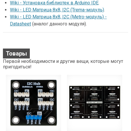
Wiki - Установка библиотек в Arduino IDE
.
Wiki - LED Матрица 8x8, I2C (Trema-модуль)
.
Wiki - LED Матрица 8x8, I2C (Metro-модуль) -
Datasheet
(аналог данного модуля).
Товары
Первой необходимости и другие вещи, которые могут
пригодиться!