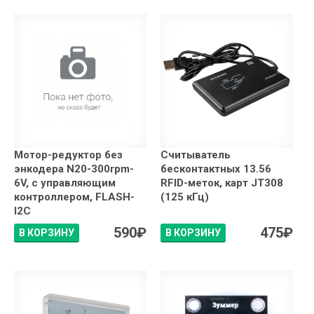
Мотор-редуктор без
Считыватель
энкодера N20-300rpm-
бесконтактных 13.56
6V, с управляющим
RFID-меток, карт JT308
контроллером, FLASH-
(125 кГц)
I2C
590
₽
475
₽
В КОРЗИНУ
В КОРЗИНУ