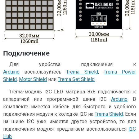
Подключение
Для удобства подключения к
Arduino
воспользуйтесь
Trema Shield
,
Trema Power
Shield
,
Motor Shield
или
Trema Set Shield
.
Trema-модуль I2C LED матрица 8x8 подключается к
аппаратной или программной шине I2C
Arduino
. В
комплекте имеется кабель для быстрого и удобного
подключения модуля к колодке I2C на
Trema Shield
. Если
на шине I2C уже имеется другое устройство, то для
подключения модуля, предлагаем воспользоваться
I2C
Hub
.