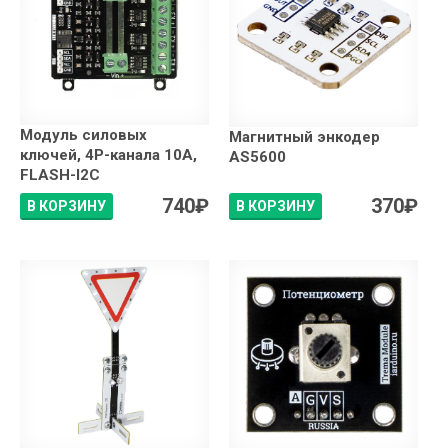
Модуль силовых
Магнитный энкодер
ключей, 4P-канала 10A,
AS5600
FLASH-I2C
740
₽
370
₽
В КОРЗИНУ
В КОРЗИНУ