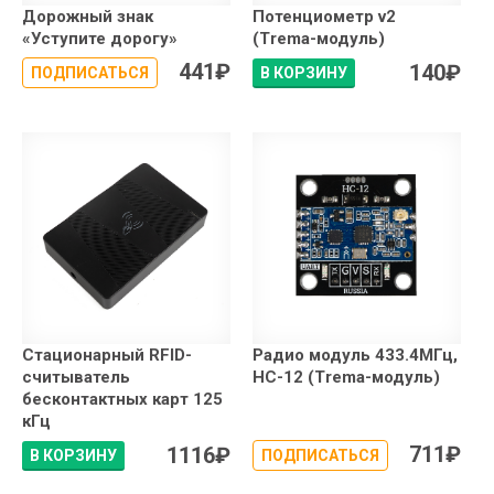
Дорожный знак
Потенциометр v2
«Уступите дорогу»
(Trema-модуль)
441
₽
140
₽
ПОДПИСАТЬСЯ
В КОРЗИНУ
Стационарный RFID-
Радио модуль 433.4МГц,
считыватель
HC-12 (Trema-модуль)
бесконтактных карт 125
кГц
711
₽
1116
₽
В КОРЗИНУ
ПОДПИСАТЬСЯ