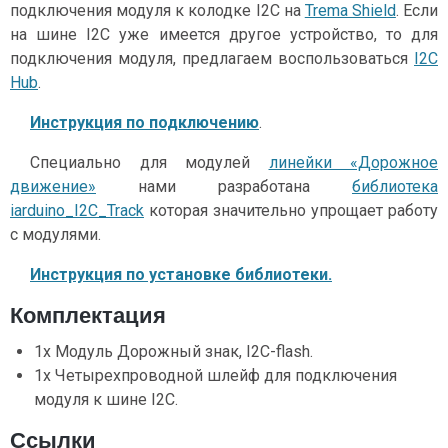
подключения модуля к колодке I2C на
Trema Shield
. Если
на шине I2C уже имеется другое устройство, то для
подключения модуля, предлагаем воспользоваться
I2C
Hub
.
Инструкция по подключению
.
Специально для модулей
линейки «Дорожное
движение»
нами разработана
библиотека
iarduino_I2C_Track
которая значительно упрощает работу
с модулями.
Инструкция по установке библиотеки.
Комплектация
1x Модуль Дорожный знак, I2C-flash.
1x Четырехпроводной шлейф для подключения
модуля к шине I2C.
Ссылки