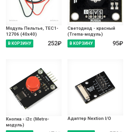
Модуль Пельтье, TEC1-
Светодиод - красный
12706 (40x40)
(Trema-модуль)
252
₽
95
₽
В КОРЗИНУ
В КОРЗИНУ
Адаптер Nextion I/O
Кнопка - i2c (Metro-
модуль)