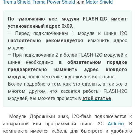
Trema Shield
,
Trema Power Shield
или
Motor Shield
.
По умолчанию все модули FLASH-I2C имеют
установленный адрес 0х09.
— Перед подключением 1 модуля к шине I2C
настоятельно рекомендуется
изменить адрес
модуля.
— При подключении 2 и более FLASH-I2C модулей к
шине необходимо
в обязательном порядке
предварительно изменить адрес каждого
модуля
, после чего уже подключать их к шине.
Более подробно о том, как это сделать, а так же о
многом другом, что касается работы FLASH-I2C
модулей, вы можете прочесть в
этой статье
.
Модуль Дорожный знак, I2C-flash подключается к
аппаратной или программной шине I2C
Arduino
. В
комплекте имеется кабель для быстрого и удобного