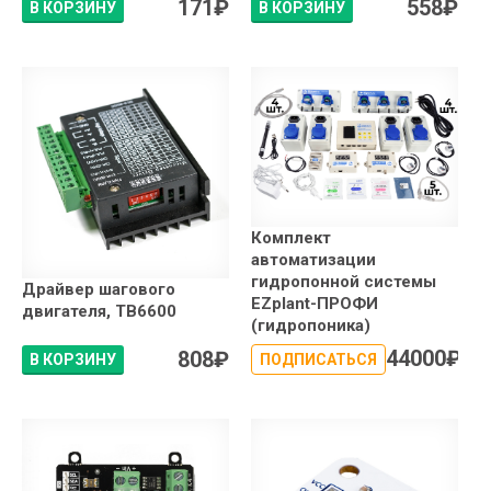
171
₽
558
₽
В КОРЗИНУ
В КОРЗИНУ
Комплект
автоматизации
гидропонной системы
Драйвер шагового
EZplant-ПРОФИ
двигателя, TB6600
(гидропоника)
44000
₽
808
₽
В КОРЗИНУ
ПОДПИСАТЬСЯ