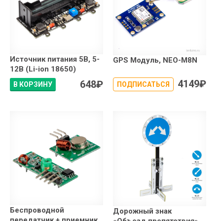
Источник питания 5В, 5-
GPS Модуль, NEO-M8N
12В (Li-ion 18650)
4149
₽
648
₽
В КОРЗИНУ
ПОДПИСАТЬСЯ
Беспроводной
Дорожный знак
передатчик + приемник
«Объезд препятствия»