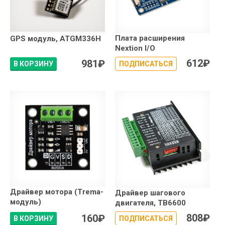
Плата расширения
GPS модуль, ATGM336H
Nextion I/O
612
₽
981
₽
В КОРЗИНУ
ПОДПИСАТЬСЯ
Драйвер мотора (Trema-
Драйвер шагового
модуль)
двигателя, TB6600
808
₽
160
₽
В КОРЗИНУ
ПОДПИСАТЬСЯ