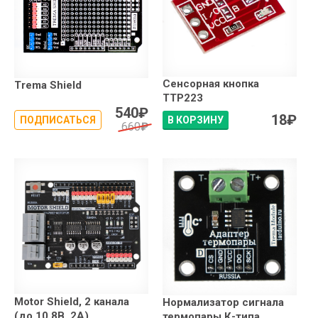
Сенсорная кнопка
Trema Shield
TTP223
540
₽
18
₽
ПОДПИСАТЬСЯ
В КОРЗИНУ
660
₽
Motor Shield, 2 канала
Нормализатор сигнала
(до 10.8В, 2А)
термопары К-типа,