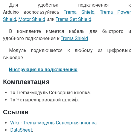
Для удобства подключения к
Arduino воспользуйтесь
Trema Shield
,
Trema Power
Shield
,
Motor Shield
или
Trema Set Shield
.
В комплекте имеется кабель для быстрого и
удобного подключения к
Trema Shield
.
Модуль подключается к любому из цифровых
выходов.
Инструкция по подключению
.
Комплектация
1x Trema-модуль Сенсорная кнопка;
1x Четырёхпроводной шлейф;
Ссылки
Wiki - Trema-модуль Сенсорная кнопка
;
DataSheet
;