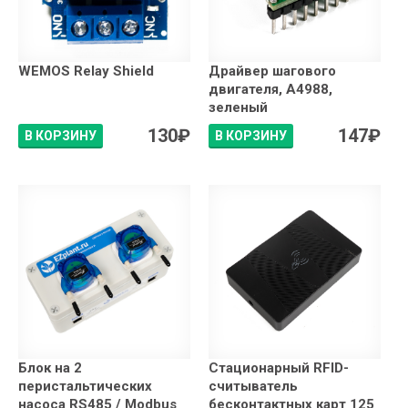
WEMOS Relay Shield
Драйвер шагового
двигателя, A4988,
зеленый
130
₽
147
₽
В КОРЗИНУ
В КОРЗИНУ
Блок на 2
Стационарный RFID-
перистальтических
считыватель
насоса RS485 / Modbus
бесконтактных карт 125