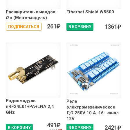
Расширитель выводов -
Ethernet Shield W5500
i2c (Metro-модуль)
261
₽
1361
₽
ПОДПИСАТЬСЯ
В КОРЗИНУ
Радиомодуль
Реле
nRF24L01+PA+LNA 2,4
электромеханическое
GHz
ДО 250V 10 А. 16- канал
12V
491
₽
2421
₽
В КОРЗИНУ
В КОРЗИНУ