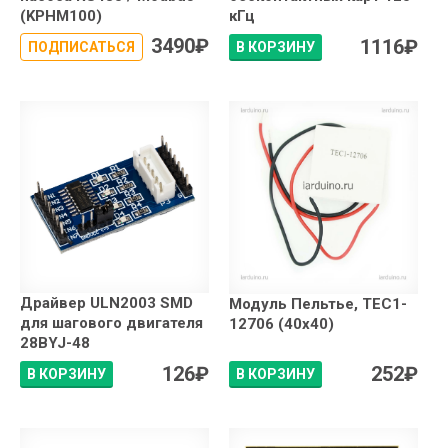
(KPHM100)
кГц
3490
₽
1116
₽
ПОДПИСАТЬСЯ
В КОРЗИНУ
Драйвер ULN2003 SMD
Модуль Пельтье, TEC1-
для шагового двигателя
12706 (40x40)
28BYJ-48
126
₽
252
₽
В КОРЗИНУ
В КОРЗИНУ