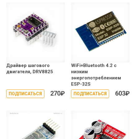
Драйвер шагового
WiFi+Bluetooth 4.2 с
двигателя, DRV8825
низким
энергопотреблением
ESP-32S
270
₽
603
₽
ПОДПИСАТЬСЯ
ПОДПИСАТЬСЯ