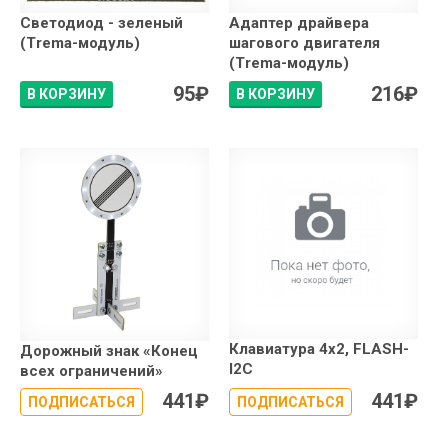
Светодиод - зеленый
Адаптер драйвера
(Trema-модуль)
шагового двигателя
(Trema-модуль)
95
₽
216
₽
В КОРЗИНУ
В КОРЗИНУ
Клавиатура 4x2, FLASH-
Дорожный знак «Конец
I2C
всех ограничений»
441
₽
441
₽
ПОДПИСАТЬСЯ
ПОДПИСАТЬСЯ