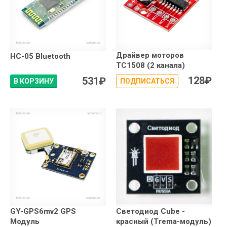
Драйвер моторов
HC-05 Bluetooth
TC1508 (2 канала)
128
₽
531
₽
В КОРЗИНУ
ПОДПИСАТЬСЯ
GY-GPS6mv2 GPS
Светодиод Сube -
Модуль
красный (Trema-модуль)