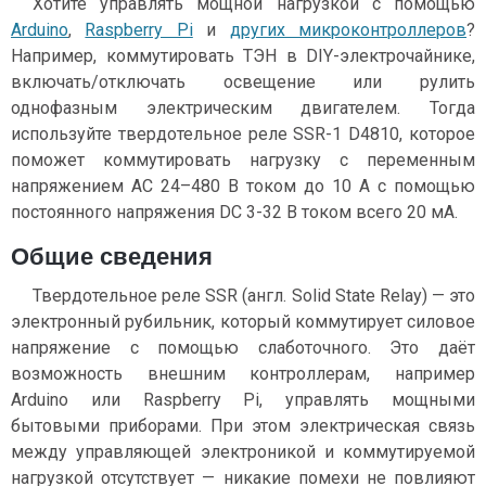
Хотите управлять мощной нагрузкой с помощью
Arduino
,
Raspberry Pi
и
других микроконтроллеров
?
Например, коммутировать ТЭН в DIY-электрочайнике,
включать/отключать освещение или рулить
однофазным электрическим двигателем. Тогда
используйте твердотельное реле SSR-1 D4810, которое
поможет коммутировать нагрузку с переменным
напряжением AC 24–480 В током до 10 А с помощью
постоянного напряжения DC 3-32 В током всего 20 мА.
Общие сведения
Твердотельное реле SSR (англ. Solid State Relay) — это
электронный рубильник, который коммутирует силовое
напряжение с помощью слаботочного. Это даёт
возможность внешним контроллерам, например
Arduino или Raspberry Pi, управлять мощными
бытовыми приборами. При этом электрическая связь
между управляющей электроникой и коммутируемой
нагрузкой отсутствует — никакие помехи не повлияют