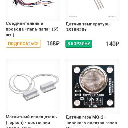
Соединительные
Датчик температуры
провода «папа-папа» (65
DS18B20+
шт.)
168
₽
140
₽
ПОДПИСАТЬСЯ
В КОРЗИНУ
Магнитный извещатель
Датчик газа MQ-2 -
(геркон) - состояния
широкого спектра газов