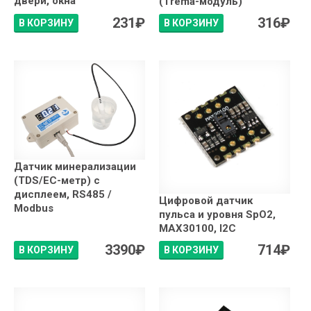
двери, окна
(Trema-модуль)
231
₽
316
₽
В КОРЗИНУ
В КОРЗИНУ
Датчик минерализации
(TDS/EC-метр) с
дисплеем, RS485 /
Цифровой датчик
Modbus
пульса и уровня SpO2,
MAX30100, I2C
3390
₽
714
₽
В КОРЗИНУ
В КОРЗИНУ