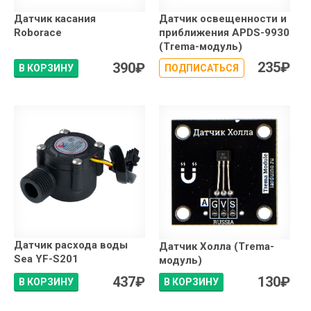
Датчик касания
Датчик освещенности и
Roborace
приближения APDS-9930
(Trema-модуль)
235
₽
390
₽
В КОРЗИНУ
ПОДПИСАТЬСЯ
Датчик расхода воды
Датчик Холла (Trema-
Sea YF-S201
модуль)
437
₽
130
₽
В КОРЗИНУ
В КОРЗИНУ