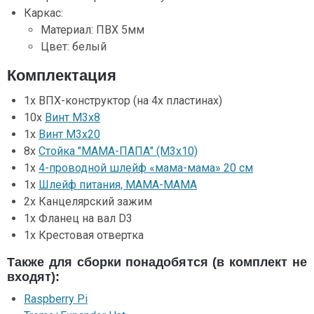
Каркас:
Материал: ПВХ 5мм
Цвет: белый
Комплектация
1х ВПХ-конструктор (на 4х пластинах)
10х
Винт М3х8
1х
Винт М3х20
8х
Стойка "МАМА-ПАПА" (М3х10)
1х
4-проводной шлейф «мама-мама» 20 см
1х
Шлейф питания, МАМА-МАМА
2х Канцелярский зажим
1х Фланец на вал D3
1х Крестовая отвертка
Также для сборки понадобятся (в комплект не
входят):
Raspberry Pi