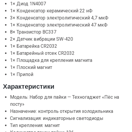
1× Диод 1N4007
1× Конденсатор керамический 22 нФ
3× Конденсатор электролитический 4,7 мкФ
1× Конденсатор электролитический 47 мкФ
8× Транзистор BC337
2× Датчик вибрации SW-420
1× Батарейка CR2032
1× Батарейный отсек CR2032
1× Площадка для крепления магнита
1× Плоский магнит
1× Припой
Характеристики
Модель: Набор для пайки — Техногаджет «Пёс на
посту»
Назначение: контроль открытия холодильника
Сигнализация: индикаторные светодиоды
Тип крепления: магнит