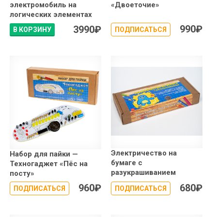
электромобиль на
«Двоеточие»
логических элементах
990
₽
3990
₽
В КОРЗИНУ
ПОДПИСАТЬСЯ
Электричество на
Набор для пайки —
бумаге с
Техногаджет «Пёс на
разукрашиванием
посту»
960
₽
680
₽
ПОДПИСАТЬСЯ
ПОДПИСАТЬСЯ