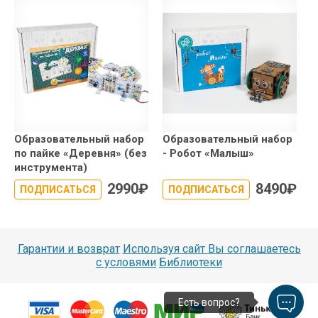
Образовательный набор
Образовательный набор
по пайке «Деревня» (без
- Робот «Малыш»
инструмента)
2990
₽
8490
₽
ПОДПИСАТЬСЯ
ПОДПИСАТЬСЯ
Гарантии и возврат
Используя сайт Вы соглашаетесь
с условями
Библиотеки
Есть вопрос?