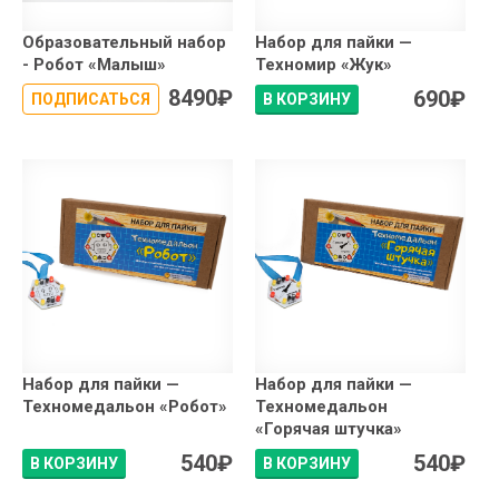
Образовательный набор
Набор для пайки —
- Робот «Малыш»
Техномир «Жук»
8490
₽
690
₽
ПОДПИСАТЬСЯ
В КОРЗИНУ
Набор для пайки —
Набор для пайки —
Техномедальон «Робот»
Техномедальон
«Горячая штучка»
540
₽
540
₽
В КОРЗИНУ
В КОРЗИНУ