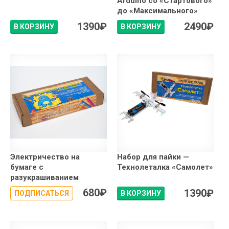
Arduino со «Стартового»
до «Максимального»
1390
₽
2490
₽
В КОРЗИНУ
В КОРЗИНУ
Электричество на
Набор для пайки —
бумаге с
Технолеталка «Самолет»
разукрашиванием
680
₽
1390
₽
ПОДПИСАТЬСЯ
В КОРЗИНУ