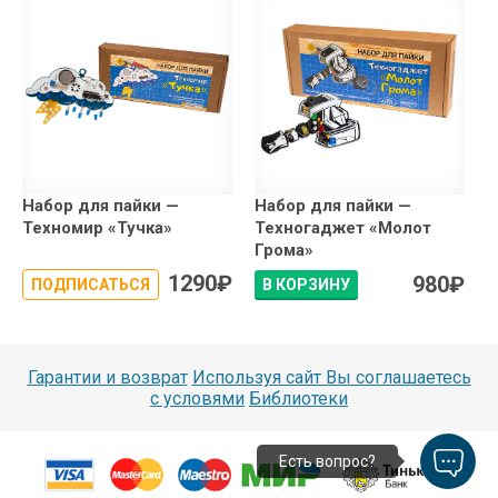
Набор для пайки —
Набор для пайки —
Техномир «Тучка»
Техногаджет «Молот
Грома»
1290
₽
980
₽
ПОДПИСАТЬСЯ
В КОРЗИНУ
Гарантии и возврат
Используя сайт Вы соглашаетесь
с условями
Библиотеки
Есть вопрос?