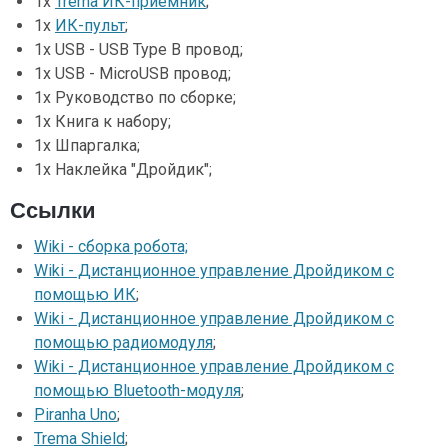
1х
Trema ИК-приёмник
;
1х
ИК-пульт
;
1х USB - USB Type B провод;
1х USB - MicroUSB провод;
1х Руководство по сборке;
1х Книга к набору;
1х Шпаргалка;
1х Наклейка "Дройдик";
Ссылки
Wiki - сборка робота;
Wiki - Дистанционное управление Дройдиком с
помощью ИК
;
Wiki - Дистанционное управление Дройдиком с
помощью радиомодуля
;
Wiki - Дистанционное управление Дройдиком с
помощью Bluetooth-модуля
;
Piranha Uno
;
Trema Shield
;