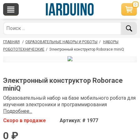
0
×
По вопросам приобретения товара
Telegram
WhatsApp
+7 968 454 17 38
+7 968 454 17 38
ГЛАВНАЯ
/
ОБРАЗОВАТЕЛЬНЫЕ НАБОРЫ И РОБОТЫ
/
НАБОРЫ
*Доступно общение только текстовыми
Офлайн
сообщениями, звонки и аудио сообщения не
РОБОТОТЕХНИЧЕСКИЕ
/
Электронный конструктор Roborace miniQ
обслуживаются
Менеджер
Менеджер
shop@iarduino.ru
8 (499) 500-14-56
Электронный конструктор Roborace
miniQ
По техническим вопросам
Образовательный набор на базе мобильного робота для
изучения электроники и программирования
Консультант
Подробнее...
shop@iarduino.ru
Скоро в продаже
Артикул: # 1977
0 ₽