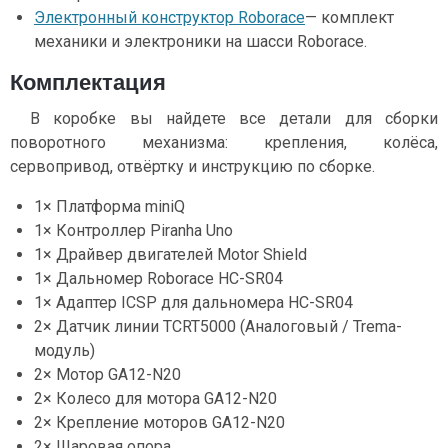
Электронный конструктор Roborace
— комплект
механики и электроники на шасси Roborace.
Комплектация
В коробке вы найдете все детали для сборки
поворотного механизма: крепления, колёса,
сервопривод, отвёртку и инструкцию по сборке.
1× Платформа miniQ
1× Контроллер Piranha Uno
1× Драйвер двигателей Motor Shield
1× Дальномер Roborace HC-SR04
1× Адаптер ICSP для дальномера HC-SR04
2× Датчик линии TCRT5000 (Аналоговый / Trema-
модуль)
2× Мотор GA12-N20
2× Колесо для мотора GA12-N20
2× Крепление моторов GA12-N20
2× Шаровая опора