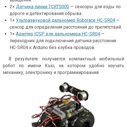
2×
Датчика линии TCRT5000
— сенсоры для езды по
дороге и детектирования обрыва.
1×
Ультразвуковой дальномер Roborace HC-SR04
—
сенсор для определения расстояния до препятствий.
1×
Адаптер ICSP для дальномера HC-SR04
—
переходник для подключения датчика расстояния
HC-SR04 к Arduino без клубка проводов.
В результате получается компактный мобильный
робот по имени Кью, на котором удобно изучать
механику, электронику и программирования.