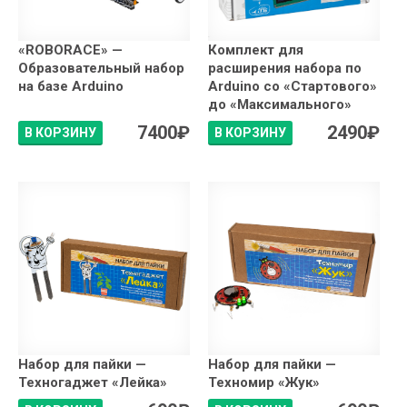
«ROBORACE» —
Комплект для
Образовательный набор
расширения набора по
на базе Arduino
Arduino со «Стартового»
до «Максимального»
7400
₽
2490
₽
В КОРЗИНУ
В КОРЗИНУ
Набор для пайки —
Набор для пайки —
Техногаджет «Лейка»
Техномир «Жук»