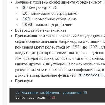
Значение: уровень коэффициента усреднение от
0
: бех усреднений
10
: минимальное усреднение
100
: нормальное усреднение
1000
: сильное усреднение
Возвращаемое значение: нет
Примечания: при снятии показаний без усреднен
«прыгающие» значения. Например, на дистанции 
198
202
показания могут колебаться от
до
. 
следующих факторов: геометрия отражающей пов
температуры воздуха, колебания питания датчика
многое другое. Для устранения помех можно ука
усреднения: чем выше значение коэффициента, те
distance()
данные возвращаемые функцией
.
Примеры:
// Указываем коэффициент усреднения 15
  sensor
.
averaging 
=
15
;