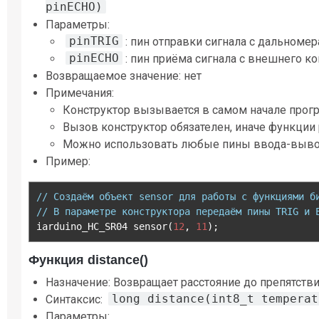
pinECHO)
Параметры:
pinTRIG
: пин отправки сигнала с дальноме
pinECHO
: пин приёма сигнала с внешнего к
Возвращаемое значение: нет
Примечания:
Конструктор вызывается в самом начале прог
Вызов конструктор обязателен, иначе функции р
Можно использовать любые пины ввода-выво
Пример:
// Создаём объект sensor для работы с функциями б
// В параметре конструктора передаём пины TRIG и 
iarduino_HC_SR04 sensor
(
12
,
11
);
Функция distance()
Назначение: Возвращает расстояние до препятстви
long distance(int8_t temperat
Синтаксис:
Параметры: