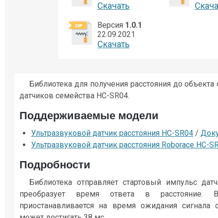
Cкачать
Cкача
Версия
1.0.1
22.09.2021
Cкачать
Библиотека для получения расстояния до объект
датчиков семейства HC-SR04.
Поддерживаемые модели
Ультразвуковой датчик расстояния HC-SR04
/
Док
Ультразвуковой датчик расстояния Roborace HC-S
Подробности
Библиотека отправляет стартовый импульс датч
преобразует время ответа в расстояние. В
приостанавливается на время ожидания сигнала о
может достигать 38 мс.