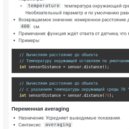
temperature
: температура окружающей ср
Необязательный параметр и по умолчанию ра
Возвращаемое значение: измеренное расстояние д
400
см.
Примечания: функция ждёт ответа от датчика, что 
Примеры:
// Вычисляем расстояние до объекта
// Температуру окружающей оставляем по умолчани
int
 sensorDistance 
=
 sensor
.
distance
();
// Вычисляем расстояние до объекта
// с указанием температуры окружающей среды 70 
int
 sensorDistance 
=
 sensor
.
distance
(
70
);
Переменная averaging
Назначение: Усредняет выводимые показания.
averaging
Синтаксис: