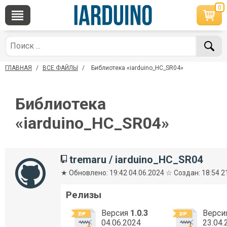
0
По вопросам приобретения товара
Telegram
Wha
+7 968 454 17 38
+7 968
ГЛАВНАЯ
/
ВСЕ ФАЙЛЫ
/
Библиотека «iarduino_HC_SR04»
*Доступно общение только текстовыми сообщениями, звонки и ауд
обслуживаются
Библиотека
Менеджер
Мен
shop@iarduino.ru
8 (499)
«iarduino_HC_SR04»
По техническим вопросам
tremaru
/
iarduino_HC_SR04
Консультант
★ Обновлено: 19:42 04.06.2024 ☆ Создан: 18:54 2
shop@iarduino.ru
Релизы
Версия
1.0.3
Верси
04.06.2024
23.04.