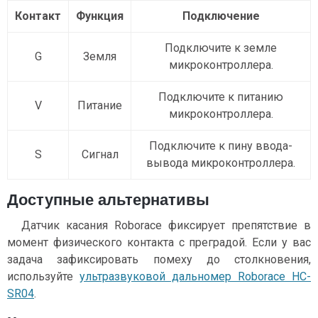
Контакт
Функция
Подключение
Подключите к земле
G
Земля
микроконтроллера.
Подключите к питанию
V
Питание
микроконтроллера.
Подключите к пину ввода-
S
Сигнал
вывода микроконтроллера.
Доступные альтернативы
Датчик касания Roborace фиксирует препятствие в
момент физического контакта с преградой. Если у вас
задача зафиксировать помеху до столкновения,
используйте
ультразвуковой дальномер Roborace HC-
SR04
.