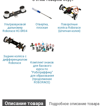
Ультразвуковой
Отвертка,
Поворотные
дальномер
плоская
колёса Roborace
Roborace HC-SR04
(Штатная колея)
Задние колёса с
дифференциалом
Комплект знаков
Roborace
для базового
курса по
"Роботраффику"
для образования
(продолжение
ROBORACE)
Описание товара
Подробное описание товара