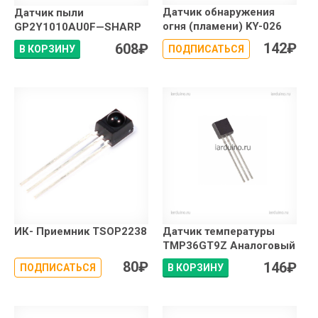
Датчик обнаружения
Датчик пыли
огня (пламени) KY-026
GP2Y1010AU0F—SHARP
142
₽
608
₽
В КОРЗИНУ
ПОДПИСАТЬСЯ
ИК- Приемник TSOP2238
Датчик температуры
TMP36GT9Z Аналоговый
80
₽
146
₽
ПОДПИСАТЬСЯ
В КОРЗИНУ