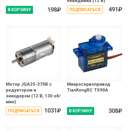
невидимка (12 В)
491
₽
198
₽
В КОРЗИНУ
ПОДПИСАТЬСЯ
Мотор JGA25-370B с
Микросервопривод
редуктором и
TianKongRC TS90A
энкодером (12 В, 130 об/
мин)
1031
₽
308
₽
ПОДПИСАТЬСЯ
В КОРЗИНУ