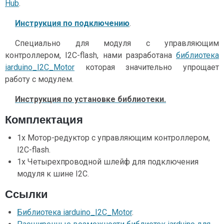
Hub
.
Инструкция по подключению
.
Специально для модуля с управляющим
контроллером, I2C-flash, нами разработана
библиотека
iarduino_I2C_Motor
которая значительно упрощает
работу с модулем.
Инструкция по установке библиотеки.
Комплектация
1x Мотор-редуктор с управляющим контроллером,
I2C-flash.
1x Четырехпроводной шлейф для подключения
модуля к шине I2C.
Ссылки
Библиотека iarduino_I2C_Motor
.