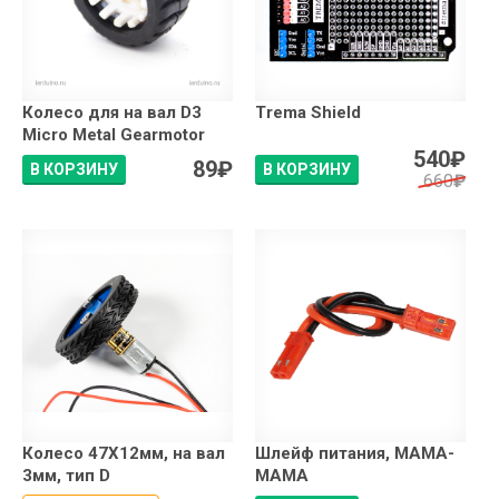
Колесо для на вал D3
Trema Shield
Micro Metal Gearmotor
540
₽
89
₽
В КОРЗИНУ
В КОРЗИНУ
660
₽
Колесо 47X12мм, на вал
Шлейф питания, МАМА-
3мм, тип D
МАМА