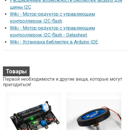
Расширенные возможности библиотек iarduino для
шины I2C
.
Wiki - Мотор-редуктор с управляющим
контроллером, I2C-flash
.
Wiki - Мотор-редуктор с управляющим
контроллером, I2C-flash - Datasheet
.
Wiki - Установка библиотек в Arduino IDE
.
Товары
Первой необходимости и другие вещи, которые могут
пригодиться!