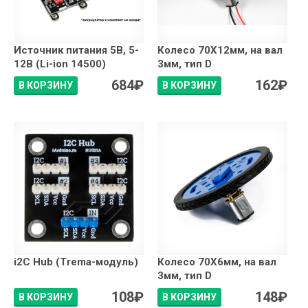
Источник питания 5В, 5-
Колесо 70X12мм, на вал
12В (Li-ion 14500)
3мм, тип D
684
₽
162
₽
В КОРЗИНУ
В КОРЗИНУ
i2C Hub (Trema-модуль)
Колесо 70X6мм, на вал
3мм, тип D
108
₽
148
₽
В КОРЗИНУ
В КОРЗИНУ