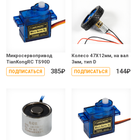
Микросервопривод
Колесо 47X12мм, на вал
TianKongRC TS90D
3мм, тип D
385
₽
144
₽
ПОДПИСАТЬСЯ
ПОДПИСАТЬСЯ