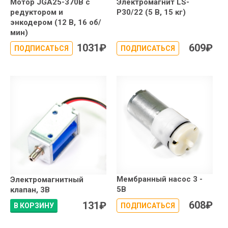
Мотор JGA25-370B с
Электромагнит LS-
редуктором и
P30/22 (5 В, 15 кг)
энкодером (12 В, 16 об/
мин)
1031
₽
609
₽
ПОДПИСАТЬСЯ
ПОДПИСАТЬСЯ
Мембранный насос 3 -
Электромагнитный
5В
клапан, 3В
608
₽
131
₽
В КОРЗИНУ
ПОДПИСАТЬСЯ