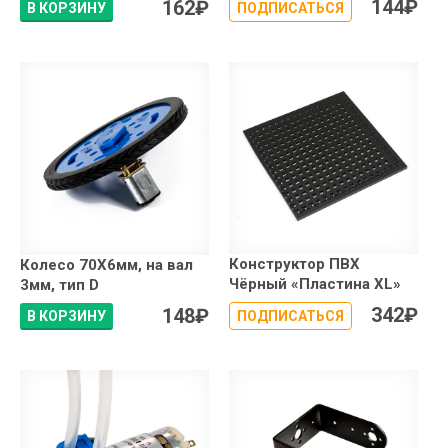
144
₽
162
₽
В КОРЗИНУ
ПОДПИСАТЬСЯ
Конструктор ПВХ
Колесо 70X6мм, на вал
Чёрный «Пластина XL»
3мм, тип D
342
₽
148
₽
В КОРЗИНУ
ПОДПИСАТЬСЯ