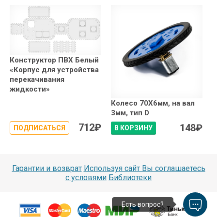
Конструктор ПВХ Белый
«Корпус для устройства
перекачивания
жидкости»
Колесо 70X6мм, на вал
3мм, тип D
712
₽
148
₽
ПОДПИСАТЬСЯ
В КОРЗИНУ
Гарантии и возврат
Используя сайт Вы соглашаетесь
с условями
Библиотеки
Есть вопрос?