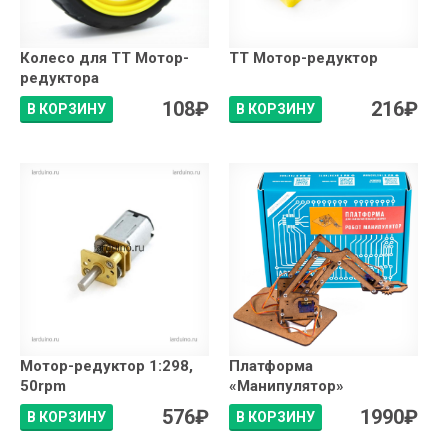
Колесо для TT Мотор-
TT Мотор-редуктор
редуктора
108
₽
216
₽
В КОРЗИНУ
В КОРЗИНУ
Мотор-редуктор 1:298,
Платформа
50rpm
«Манипулятор»
576
₽
1990
₽
В КОРЗИНУ
В КОРЗИНУ