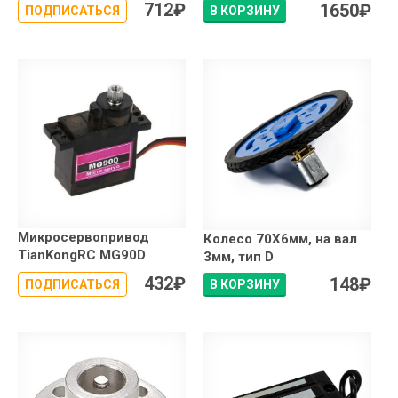
712
₽
1650
₽
ПОДПИСАТЬСЯ
В КОРЗИНУ
Микросервопривод
Колесо 70X6мм, на вал
TianKongRC MG90D
3мм, тип D
432
₽
148
₽
ПОДПИСАТЬСЯ
В КОРЗИНУ