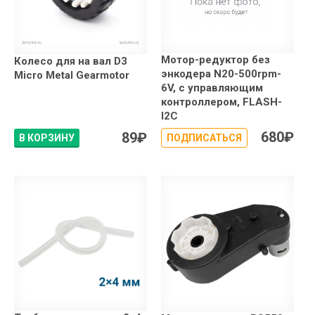
Мотор-редуктор без
Колесо для на вал D3
энкодера N20-500rpm-
Micro Metal Gearmotor
6V, с управляющим
контроллером, FLASH-
I2C
680
₽
89
₽
В КОРЗИНУ
ПОДПИСАТЬСЯ