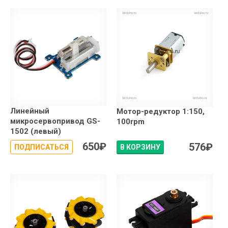
Линейный
Мотор-редуктор 1:150,
микросервопривод GS-
100rpm
1502 (левый)
650
₽
576
₽
ПОДПИСАТЬСЯ
В КОРЗИНУ