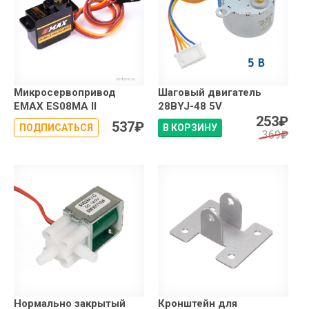
Микросервопривод
Шаговый двигатель
EMAX ES08MA II
28BYJ-48 5V
253
₽
537
₽
ПОДПИСАТЬСЯ
В КОРЗИНУ
369
₽
Нормально закрытый
Кронштейн для