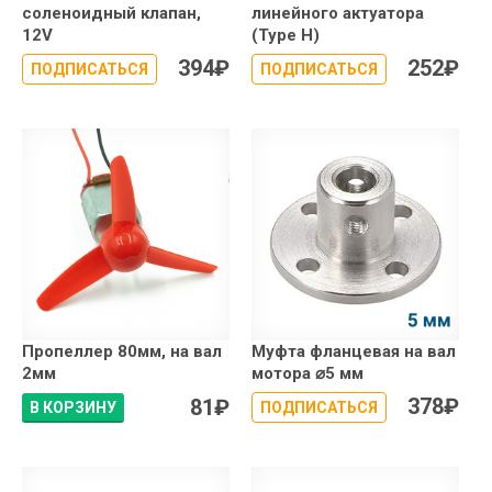
соленоидный клапан,
линейного актуатора
12V
(Type H)
394
₽
252
₽
ПОДПИСАТЬСЯ
ПОДПИСАТЬСЯ
Пропеллер 80мм, на вал
Муфта фланцевая на вал
2мм
мотора ⌀5 мм
378
₽
81
₽
В КОРЗИНУ
ПОДПИСАТЬСЯ