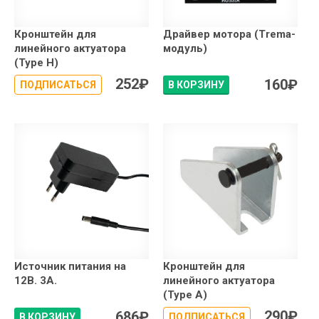
Кронштейн для
Драйвер мотора (Trema-
линейного актуатора
модуль)
(Type H)
252
₽
160
₽
ПОДПИСАТЬСЯ
В КОРЗИНУ
Источник питания на
Кронштейн для
12В. 3А.
линейного актуатора
(Type A)
290
₽
686
₽
В КОРЗИНУ
ПОДПИСАТЬСЯ