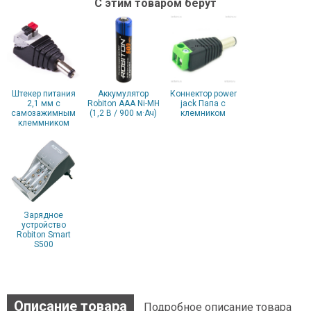
С этим товаром берут
Штекер питания
Аккумулятор
Коннектор power
2,1 мм с
Robiton AAA Ni-MH
jack Папа с
самозажимным
(1,2 В / 900 м·Ач)
клемником
клеммником
Зарядное
устройство
Robiton Smart
S500
Описание товара
Подробное описание товара