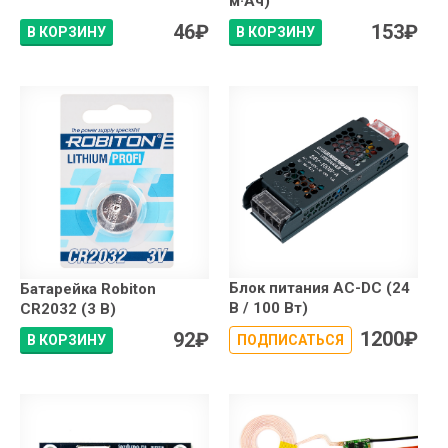
м·Ач)
46
₽
153
₽
В КОРЗИНУ
В КОРЗИНУ
Блок питания AC-DC (24
Батарейка Robiton
В / 100 Вт)
CR2032 (3 В)
1200
₽
92
₽
В КОРЗИНУ
ПОДПИСАТЬСЯ