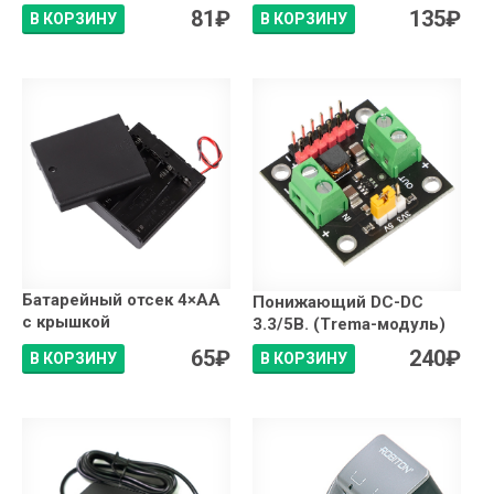
81
₽
135
₽
В КОРЗИНУ
В КОРЗИНУ
Батарейный отсек 4×АA
Понижающий DC-DC
с крышкой
3.3/5В. (Trema-модуль)
65
₽
240
₽
В КОРЗИНУ
В КОРЗИНУ