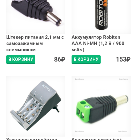
Штекер питания 2,1 мм с
Аккумулятор Robiton
самозажимным
AAA Ni-MH (1,2 В / 900
клеммником
м·Ач)
86
₽
153
₽
В КОРЗИНУ
В КОРЗИНУ
Зарядное устройство
Коннектор power jack