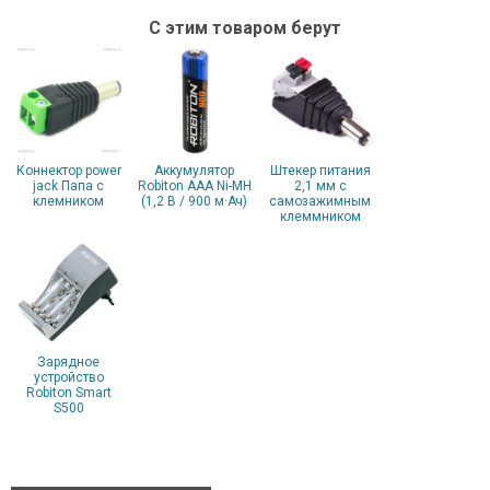
С этим товаром берут
Коннектор power
Аккумулятор
Штекер питания
jack Папа с
Robiton AAA Ni-MH
2,1 мм с
клемником
(1,2 В / 900 м·Ач)
самозажимным
клеммником
Зарядное
устройство
Robiton Smart
S500