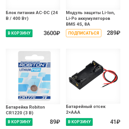
Блок питания AC-DC (24
Модуль защиты Li-Ion,
В / 400 Вт)
Li-Po аккумуляторов
BMS 4S, 8A
289
₽
3600
₽
В КОРЗИНУ
ПОДПИСАТЬСЯ
Батарейный отсек
Батарейка Robiton
2×АAA
CR1220 (3 В)
89
₽
41
₽
В КОРЗИНУ
В КОРЗИНУ