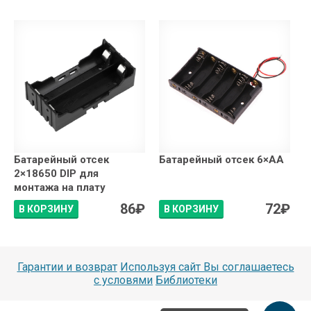
Батарейный отсек
Батарейный отсек 6×АA
2×18650 DIP для
монтажа на плату
86
₽
72
₽
В КОРЗИНУ
В КОРЗИНУ
Гарантии и возврат
Используя сайт Вы соглашаетесь
с условями
Библиотеки