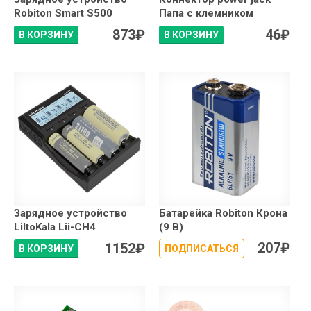
Robiton Smart S500
Папа с клемником
873
₽
46
₽
В КОРЗИНУ
В КОРЗИНУ
Зарядное устройство
Батарейка Robiton Крона
LiItoKala Lii-CH4
(9 В)
207
₽
1152
₽
В КОРЗИНУ
ПОДПИСАТЬСЯ