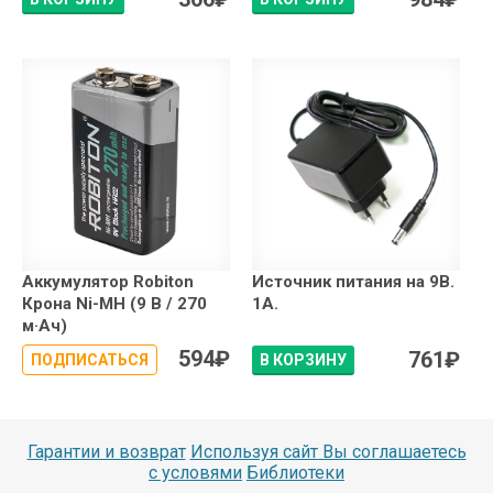
Аккумулятор Robiton
Источник питания на 9В.
Крона Ni-MH (9 В / 270
1А.
м·Ач)
594
₽
761
₽
ПОДПИСАТЬСЯ
В КОРЗИНУ
Гарантии и возврат
Используя сайт Вы соглашаетесь
с условями
Библиотеки