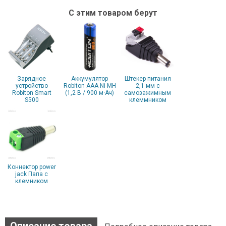
С этим товаром берут
Зарядное
Аккумулятор
Штекер питания
устройство
Robiton AAA Ni-MH
2,1 мм с
Robiton Smart
(1,2 В / 900 м·Ач)
самозажимным
S500
клеммником
Коннектор power
jack Папа с
клемником