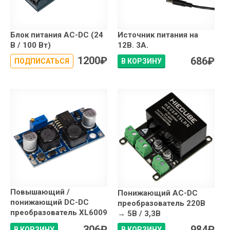
Блок питания AC-DC (24
Источник питания на
В / 100 Вт)
12В. 3А.
1200
₽
686
₽
ПОДПИСАТЬСЯ
В КОРЗИНУ
Повышающий /
Понижающий AC-DC
понижающий DC-DC
преобразователь 220В
преобразователь XL6009
→ 5В / 3,3В
306
₽
984
₽
В КОРЗИНУ
В КОРЗИНУ