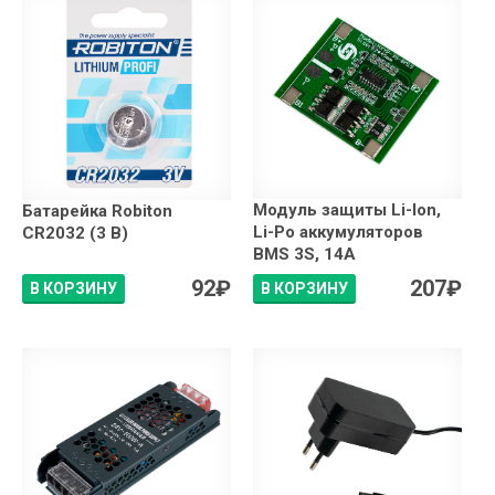
Модуль защиты Li-Ion,
Батарейка Robiton
Li-Po аккумуляторов
CR2032 (3 В)
BMS 3S, 14A
92
₽
207
₽
В КОРЗИНУ
В КОРЗИНУ