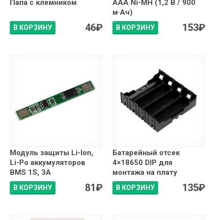
Папа с клемником
AAA Ni-MH (1,2 В / 900
м·Ач)
46
₽
153
₽
В КОРЗИНУ
В КОРЗИНУ
Модуль защиты Li-Ion,
Батарейный отсек
Li-Po аккумуляторов
4×18650 DIP для
BMS 1S, 3A
монтажа на плату
81
₽
135
₽
В КОРЗИНУ
В КОРЗИНУ