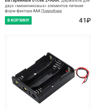
Батарейный отсек 2×АAA
:
Держатель для
двух «мизинчиковых» элементов питания
форм-фактора ААА
Подробнее
41
₽
В КОРЗИНУ