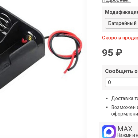
Подробнее...
shop@iarduino.ru
Модификаци
Батарейный 
Скоро в прод
95 ₽
Сообщить о 
Доставка т
Возможен б
оформлени
MAX
Нажми и 