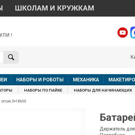
Ы
ШКОЛАМ И КРУЖКАМ
УЛИ !
о вопросам приобретения товара
Telegram
WhatsApp
К
+7 968 454 17 38
+7 968 454 17 38
Доступно общение только текстовыми сообщениями,
Офлай
вонки и аудио сообщения не обслуживаются
ЛЕИ
НАБОРЫ И РОБОТЫ
МЕХАНИКА
МАКЕТИРО
Менеджер
Менеджер
АТОРЫ
НАБОРЫ ПО ПАЙКЕ
НАБОРЫ ДЛЯ НАЧИНАЮЩИХ
shop@iarduino.ru
8 (499) 500-14-56
 отсек 3×18650
о техническим вопросам
Батаре
Консультант
Держатель для