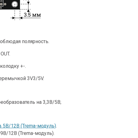
соблюдая полярность.
OUT.
колодку +-.
еремычкой 3V3/5V.
образователь на 3,3В/5В;
5В/12В (Trema-модуль)
.
В/12В (Trema-модуль).