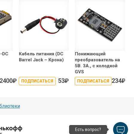
C-DC
Кабель питания (DC
Понижающий
Barrel Jack – Крона)
преобразователь на
5В. 3А., с колодкой
GVS
2400
₽
53
₽
234
₽
ПОДПИСАТЬСЯ
ПОДПИСАТЬСЯ
блиотеки
Есть вопрос?