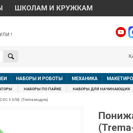
Ы
ШКОЛАМ И КРУЖКАМ
УЛИ !
о вопросам приобретения товара
Telegram
WhatsApp
К
+7 968 454 17 38
+7 968 454 17 38
Доступно общение только текстовыми сообщениями,
Офлай
вонки и аудио сообщения не обслуживаются
ЛЕИ
НАБОРЫ И РОБОТЫ
МЕХАНИКА
МАКЕТИРО
Менеджер
Менеджер
АТОРЫ
НАБОРЫ ПО ПАЙКЕ
НАБОРЫ ДЛЯ НАЧИНАЮЩИХ
shop@iarduino.ru
8 (499) 500-14-56
-DC 3.3/5В. (Trema-модуль)
о техническим вопросам
Понижа
(Trema
Консультант