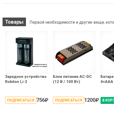
Товары
Первой необходимости и другие вещи, кото
Зарядное устройство
Блок питания AC-DC
Батаре
Robiton Li-2
(12 В / 100 Вт)
4×АAA
756
₽
1200
₽
ПОДПИСАТЬСЯ
ПОДПИСАТЬСЯ
В КОР