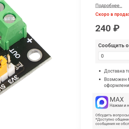
shop@iarduino.ru
Подробнее...
Скоро в прод
240 ₽
Сообщить о 
Доставка т
Возможен б
оформлени
MAX
Нажми и 
Обсудить вопросы
*Доступно общени
сообщения не обс