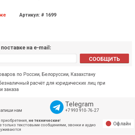
аже
Артикул: # 1699
поставке на e-mail:
СООБЩИТЬ
оваров по России, Белоруссии, Казахстану
езналичный расчёт для юридических лиц при
и заказа
Telegram
напиши нам
+7 993 910‑76‑27
 приобретения,
не технические
!
Офлайн
е только текстовыми сообщениями, звонки и аудио
луживаются