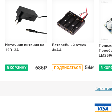
Источник питания на
Батарейный отсек
Пониж
12В. 3А.
4×АА
Преоб
LM259
54
₽
686
₽
В КОРЗИНУ
ПОДПИСАТЬСЯ
В КОР
Гарантии