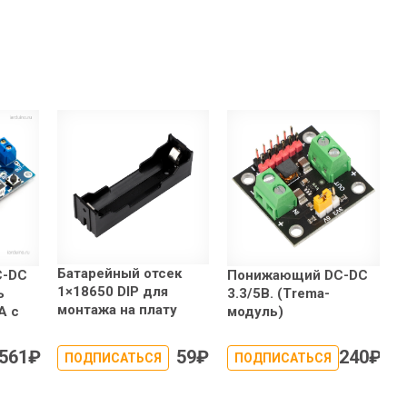
Батарейный отсек
C-DC
Понижающий DC-DC
1×18650 DIP для
ь
3.3/5В. (Trema-
монтажа на плату
А с
модуль)
561
₽
59
₽
240
₽
ПОДПИСАТЬСЯ
ПОДПИСАТЬСЯ