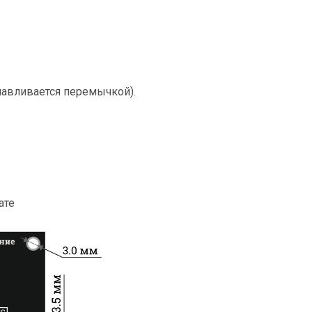
анавливается перемычкой).
ате