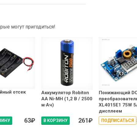
рые могут пригодиться!
йный отсек
Аккумулятор Robiton
Понижающий D
AA Ni-MH (1,2 В / 2500
преобразовател
м·Ач)
XL4015E1 75W 5
дисплеем
63
₽
261
₽
ЗИНУ
В КОРЗИНУ
ПОДПИСАТЬСЯ