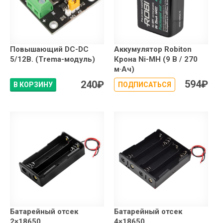
Повышающий DC-DC
Аккумулятор Robiton
5/12В. (Trema-модуль)
Крона Ni-MH (9 В / 270
м·Ач)
594
₽
240
₽
В КОРЗИНУ
ПОДПИСАТЬСЯ
Батарейный отсек
Батарейный отсек
2×18650
4×18650