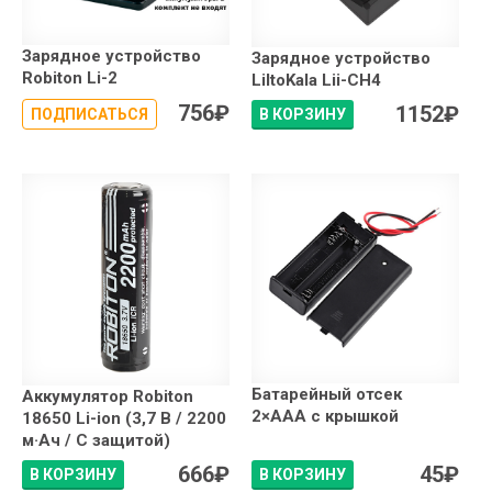
Зарядное устройство
Зарядное устройство
Robiton Li-2
LiItoKala Lii-CH4
756
₽
1152
₽
ПОДПИСАТЬСЯ
В КОРЗИНУ
Батарейный отсек
Аккумулятор Robiton
2×АAA с крышкой
18650 Li-ion (3,7 В / 2200
м·Ач / С защитой)
666
₽
45
₽
В КОРЗИНУ
В КОРЗИНУ